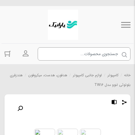
ورود به حسا
خانه
/
کامپیوتر
/
لوازم جانبی کامپیوتر
/
هدفون، هدست، میکروفون
/
هندزفری
بلوتوثی لنوو مدل TW16