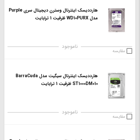
هارددیسک اینترنال وسترن دیجیتال سری Purple
مدل WD10PURX ظرفیت 1 ترابایت
ناموجود
مقایسه
هارددیسک اینترنال سیگیت مدل BarraCuda
ST1000DM010 ظرفیت 1 ترابایت
ناموجود
مقایسه