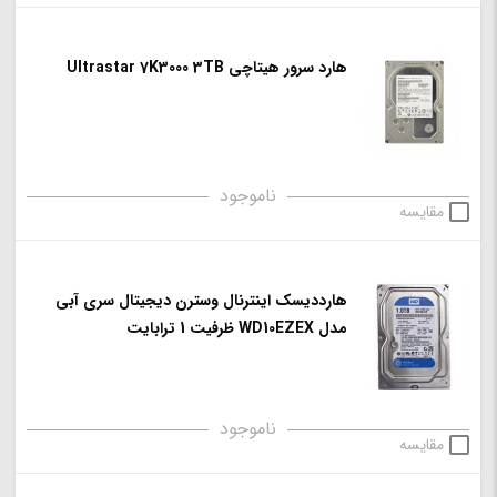
هارد سرور هیتاچی Ultrastar 7K3000 3TB
ناموجود
مقایسه
هارددیسک اینترنال وسترن دیجیتال سری آبی
مدل WD10EZEX ظرفیت 1 ترابایت
ناموجود
مقایسه