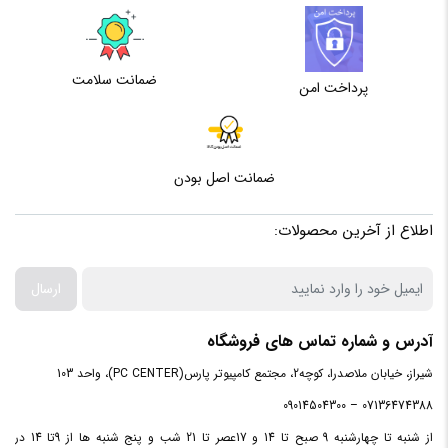
ضمانت سلامت
پرداخت امن
ضمانت اصل بودن
اطلاع از آخرین محصولات:
ارسال
آدرس و شماره تماس های فروشگاه
شیراز، خیابان ملاصدرا، کوچه2، مجتمع کامپیوتر پارس(PC CENTER)، واحد 103
07136474388 – 09014504300
از شنبه تا چهارشنبه 9 صبح تا 14 و 17عصر تا 21 شب و پنج شنبه ها از 9تا 14 در