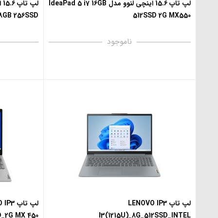
لپ تاپ 15.6 اینچی لنوو مدل IdeaPad 5 i7 16GB
 8GB 256SSD
512SSD 2G MX550
ناموجود
لپ تاپ LENOVO IP3
لپ تاپ 
D_2G MX 450
I3(1215U)_8G_512SSD_INTEL