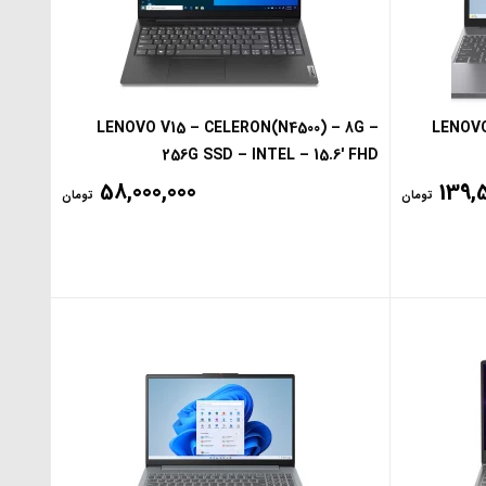
LENOVO V15 – CELERON(N4500) – 8G –
LENOVO
256G SSD – INTEL – 15.6′ FHD
58,000,000
139,
تومان
تومان