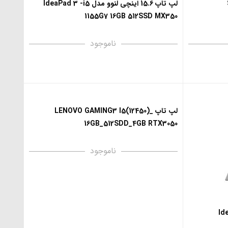
لپ تاپ 15.6 اینچی لنوو مدل IdeaPad 3 -i5
1155G7 16GB 512SSD MX350
ناموجود
لپ تاپ LENOVO GAMING3 I5(12450)_
16GB_512SDD_4GB RTX3050
ناموجود
Idea