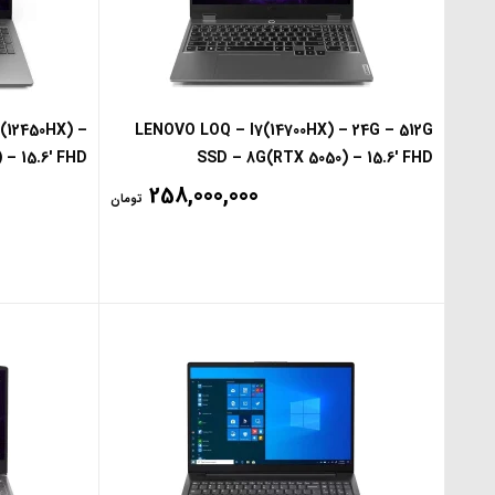
(12450HX) –
LENOVO LOQ – I7(14700HX) – 24G – 512G
 – 15.6′ FHD
SSD – 8G(RTX 5050) – 15.6′ FHD
258,000,000
تومان