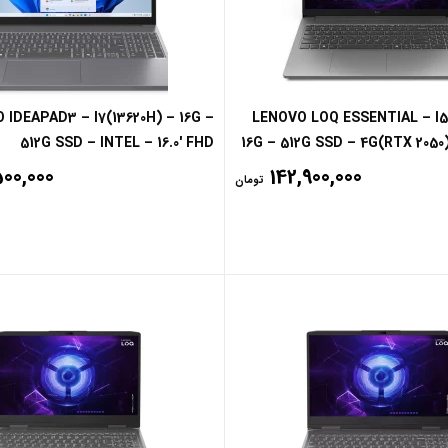
 IDEAPAD3 – I7(13620H) – 16G –
LENOVO LOQ ESSENTIAL – I5
512G SSD – INTEL – 16.0′ FHD
16G – 512G SSD – 4G(RTX 2050)
500,000
142,900,000
تومان