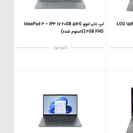
 لنوو مدل LOQ 15IRH8-i5
لپ تاپ لنوو IdeaPad 3 – IP3 i7 20GB 512G
2GB FHD (کاستوم شده)
ناموجود