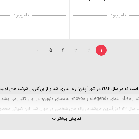
ناموجود
ناموجود
›
5
4
3
2
1
کمپانی لنوو (Lenovo) یک شرکت رایانه ‌ای چینی و چندملیتی (Legend) است که در سال 1984 در شهر “پکن
این واحد را که ضررده بود به سوددهی رساند. طبق آمار منتشر شده، لنوو در سال 2013 بزرگترین فروشنده رایانه 
نمایش بیشتر