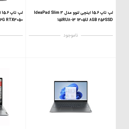
لپ تاپ 15.6 اینچی لنوو مدل IdeaPad Slim 3
 6G RTX3050
15IRU8-i3 1305U 8GB 256SSD
ناموجود