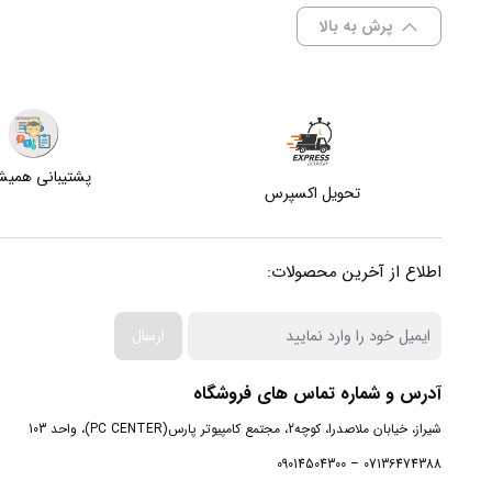
پرش به بالا
پشتیبانی همی
تحویل اکسپرس
اطلاع از آخرین محصولات:
ارسال
آدرس و شماره تماس های فروشگاه
شیراز، خیابان ملاصدرا، کوچه2، مجتمع کامپیوتر پارس(PC CENTER)، واحد 103
07136474388 – 09014504300