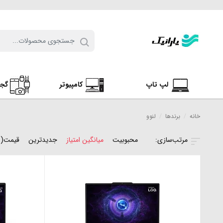
لپ تاپ
کامپیوتر
گج
خانه
/
برندها
/
لنوو
محبوبیت
میانگین امتیاز
جدیدترین
قیمت(ن