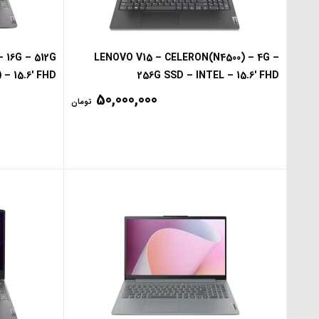
 16G – 512G
LENOVO V15 – CELERON(N4500) – 4G –
 – 15.6′ FHD
256G SSD – INTEL – 15.6′ FHD
50,000,000
تومان