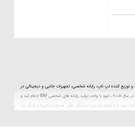
” راه اندازی شد و از بزرگترین شرکت ‌های تولید و توزیع ‌کننده لپ تاپ، رایانه شخصی، تجهیزات جانبی و دیجیتالی در
دنیاست. این شرکت، نام «لنوو» را در سال ۲۰۰۳ برای خود برگزید که برگرفته از «Le» ابتدای «Legend» و «novo» به معنای «نوین» در زبان لاتین می‌ باشد. در سال 2005 ، لنوو با واحد تولید رایانه های شخصی IBM ادغام شد و
های شخصی در جهان شد. این کمپانی محصولات خود را با تولید دوربین دیجیتال، تلفن همراه و تجهیزات شبکه نیز
توسعه بخشید. Lenovo با طراحی های محصولاتش طبق مد روز و کیفیت های بالا در بخش لوازم جانبی نیز توانسته به یک برند قدرتمند تبدیل شده است. لنوو در بیش از 60 کشور جهان حضور فعال دارد و محصولات آن در 160