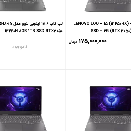
LENOVO LOQ – I5 (13450HX) –
لپ تاپ 15.6 اینچی
13420H 8GB 1TB SSD RTX3050
SSD – 6G (RTX 3050)
175,000,000
تومان
ناموجود