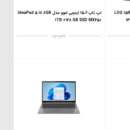
لنوو مدل LOQ 15IRH8-i7
لپ تاپ 15.6 اینچی لنوو مدل IdeaPad 5 i7 8GB
1TB +128 GB SSD MX450
1
ناموجود