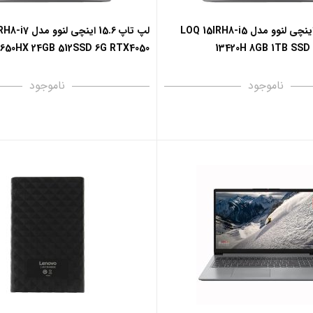
لپ تاپ 15.6 اینچی لنوو مدل LOQ 15IRH8-i5
لپ تاپ 15.6 اینچی 
3650HX 24GB 512SSD 6G RTX4050
13420H 8GB 1TB SSD
ناموجود
ناموجود