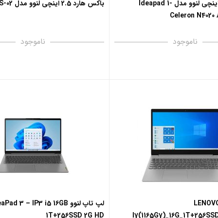
لپ تاپ 15.6 اینچی لنوو مدل Ideapad 1-
باکس هارد 2.5 اینچی لنوو مدل S-02
Celeron N4020
ناموجود
ناموجود
LENOVO IP3
لپ تاپ لنوو Pad 3 – IP3 i5 16GB
1T+256SSD 2G HD
I7(1165G7)_16G_1T+256SS