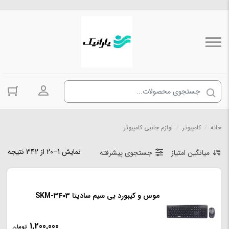
ورود به حسا
خانه
/
کامپیوتر
/
لوازم جانبی کامپیوتر
نمایش 1–20 از 342 نتیجه
میانگین امتیاز
جستجوی پیشرفته
موس و کیبورد بی سیم سادیتا SKM-3403
1,200,000
تومان