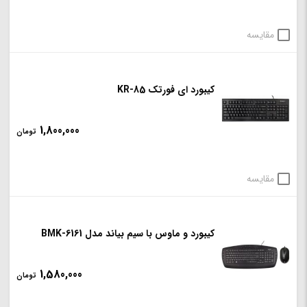
مقایسه
کیبورد ای فورتک KR-85
1,800,000
تومان
مقایسه
کیبورد و ماوس با سیم بیاند مدل BMK-6161
1,580,000
تومان