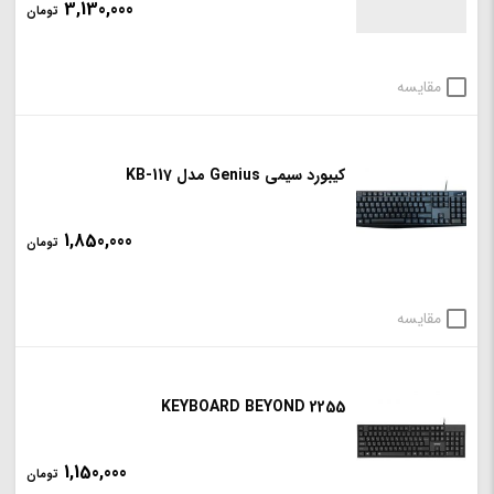
3,130,000
تومان
مقایسه
کیبورد سیمی Genius مدل KB-117
1,850,000
تومان
مقایسه
KEYBOARD BEYOND 2255
1,150,000
تومان