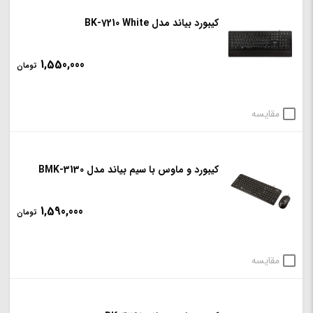
کیبورد بیاند مدل BK-7210 White
1,550,000
تومان
مقایسه
کیبورد و ماوس با سیم بیاند مدل BMK-3130
1,590,000
تومان
مقایسه