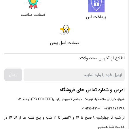
ضمانت سلامت
پرداخت امن
ضمانت اصل بودن
اطلاع از آخرین محصولات:
ارسال
آدرس و شماره تماس های فروشگاه
شیراز، خیابان ملاصدرا، کوچه2، مجتمع کامپیوتر پارس(PC CENTER)، واحد 103
07136474388 – 09014504300
از شنبه تا چهارشنبه 9 صبح تا 14 و 17عصر تا 21 شب و پنج شنبه ها از 9تا 14 در
خدمت شما هستیم.