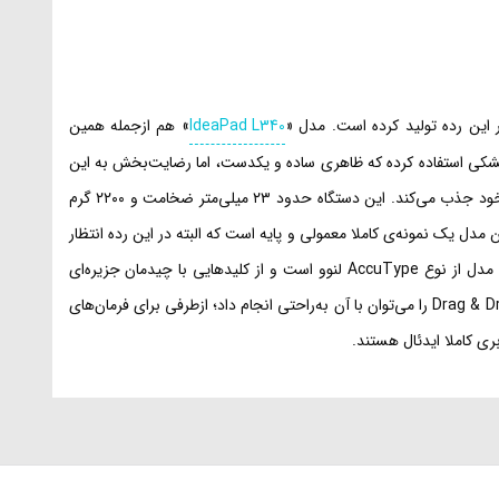
ین رده تولید کرده است. مدل‌ «
IdeaPad L340
» هم از‌جمله همین
شکی استفاده کرده که ظاهری ساده و یکدست، اما رضایت‌بخش به این
دستگاه داده است. این جنس در برابر فشار، خمش و پیچش هم مقاومت قابل‌قبولی دارد و نسبت به سطوح براق، لکه و کثیفی و اثرانگشت را کمتر به خود جذب می‌کند. این دستگاه حدود ۲۳ میلی‌متر ضخامت و ۲۲۰۰ گرم
مدل یک نمونه‌ی کاملا معمولی و پایه است که البته در این رده‌ انتظار
بیشتر از این را هم نباید داشت. اندازه‌ی ۱۵٫۶‌اینچی با پنل‌ TN، کیفیت‌ FHD و روکش مات ازجمله مشخصات کلی این صفحه‌نمایش هستند. کیبورد این مدل از نوع‌ AccuType‌ لنوو است و از کلیدهایی با چیدمان جزیره‌ای
تشکیل شده که برای تایپ‌کردن سریع و طولانی‌مدت مناسب هستند. تاچ‌پد هم به کلیک‌های جداگانه مجهز است که دقت خوبی داشته و اعمالی نظیر‌ Drag‌ & Drop‌ را می‌توان با آن به‌راحتی انجام داد؛ ازطرفی برای فرمان‌های
ی کاملا ایدئال هستند.