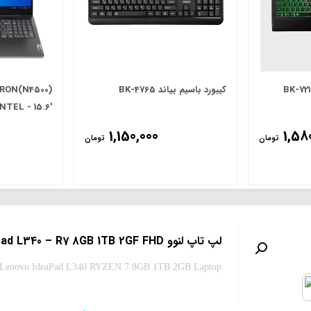
کیبورد باسیم بیاند BK-4765
ERON(N4500)
NTEL - 15.6'
FHD
1,150,000
1,58
تومان
تومان
لپ تاپ لنوو Ideapad L340 – R7 8GB 1TB 2GF FHD
Lenovo IdeaPad L340 RYZEN 7 8GB 1TB 2GB Laptop