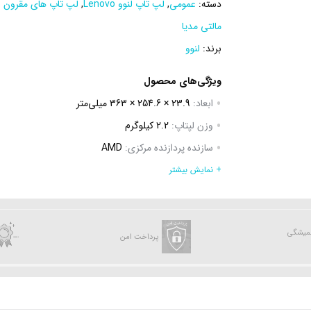
دسته:
عمومی
,
لپ تاپ لنوو Lenovo
,
لپ تاپ های مقرون ب
مالتی مدیا
برند:
لنوو
ویژگی‌های محصول
ابعاد:
23.9 × 254.6 × 363 میلی‌متر
وزن لپتاپ:
2.2 کیلوگرم
سازنده پردازنده مرکزی:
AMD
سری پردازنده مرکزی:
Ryzen 7
+ نمایش بیشتر
ظرفیت حافظه RAM:
8 گیگابایت
نوع حافظه RAM:
DDR4
همیشگی
نوع حافظه داخلی:
Hard Disk
پرداخت امن
ظرفیت حافظه:
1 ترابایت