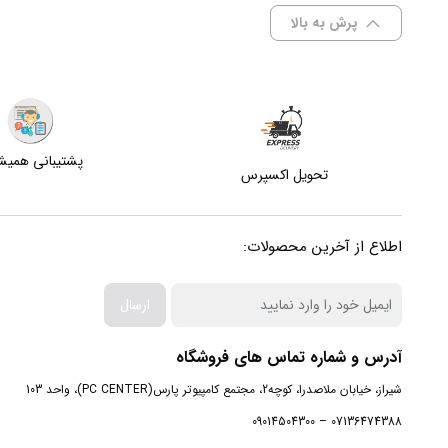
پرش به بالا
پشتیبانی همی
تحویل اکسپرس
اطلاع از آخرین محصولات:
ارسال
آدرس و شماره تماس های فروشگاه
شیراز، خیابان ملاصدرا، کوچه2، مجتمع کامپیوتر پارس(PC CENTER)، واحد 103
07136474388 – 09014504300