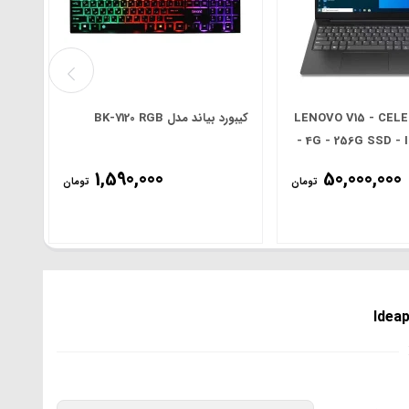
LENOVO V15 - CEL
کیبورد بیاند مدل BK-7120 RGB
00)
5.6'
- 4G - 256G SSD - I
FHD
1,590,000
50,000,000
تومان
تومان