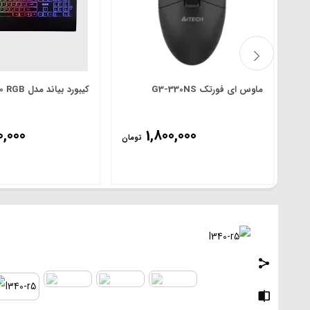
ماوس ای فورتک G3-330NS
کیبورد بیاند مدل BK-7210 RGB
0,000
1,800,000
تومان