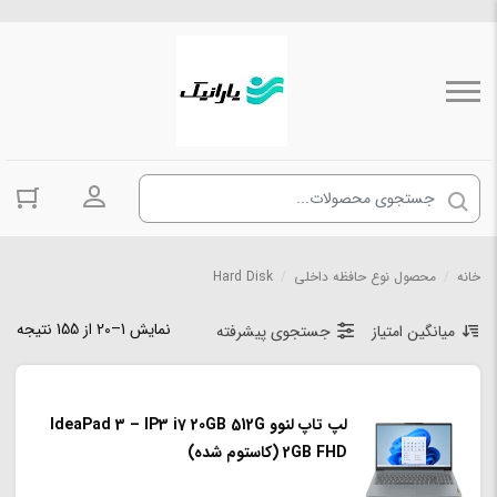
ورود به حسا
خانه
/
محصول نوع حافظه داخلی
/
Hard Disk
نمایش 1–20 از 155 نتیجه
میانگین امتیاز
جستجوی پیشرفته
لپ تاپ لنوو IdeaPad 3 – IP3 i7 20GB 512G
2GB FHD (کاستوم شده)