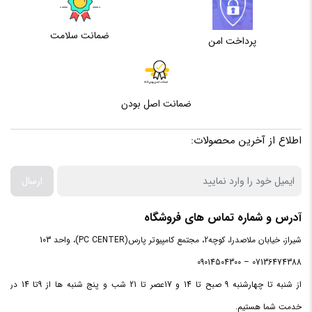
ضمانت سلامت
پرداخت امن
ضمانت اصل بودن
اطلاع از آخرین محصولات:
ارسال
آدرس و شماره تماس های فروشگاه
شیراز، خیابان ملاصدرا، کوچه2، مجتمع کامپیوتر پارس(PC CENTER)، واحد 103
07136474388 – 09014504300
از شنبه تا چهارشنبه 9 صبح تا 14 و 17عصر تا 21 شب و پنج شنبه ها از 9تا 14 در
خدمت شما هستیم.