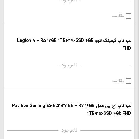
مقایسه
لپ تاپ گیمینگ لنوو Legion 5 – R5 12GB 1TB+256SSD 4GB
FHD
ناموجود
مقایسه
لپ تاپ اچ پی مدل Pavilion Gaming 15-EC2033NE – R7 16GB
1TB/256SSD 4Gb FHD
ناموجود