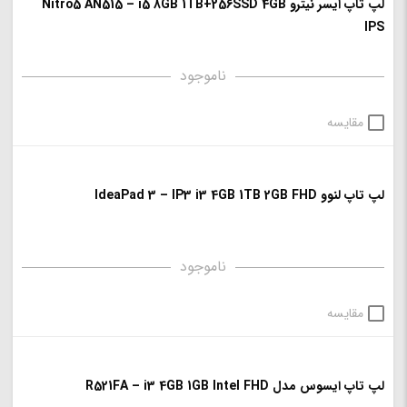
لپ تاپ ایسر نیترو Nitro5 AN515 – i5 8GB 1TB+256SSD 4GB
IPS
ناموجود
مقایسه
لپ تاپ لنوو IdeaPad 3 – IP3 i3 4GB 1TB 2GB FHD
ناموجود
مقایسه
لپ تاپ ایسوس مدل R521FA – i3 4GB 1GB Intel FHD