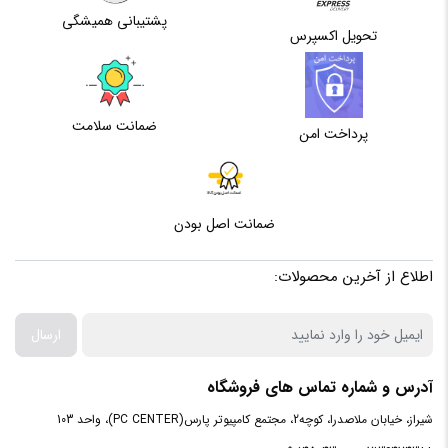
پشتیبانی همیشگی
حافظه
تحویل اکسپرس
اختصاصی
2 گیگابایت
گرافیک
ضمانت سلامت
پرداخت امن
پردازنده
سازنده
ضمانت اصل بودن
پردازنده
intel
اطلاع از آخرین محصولات:
مرکزی
ارسال
سری
پردازنده
Core i5 1135G7
آدرس و شماره تماس های فروشگاه
مرکزی
شیراز، خیابان ملاصدرا، کوچه2، مجتمع کامپیوتر پارس(PC CENTER)، واحد 103