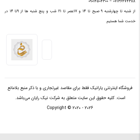
07136474388 – 09014504300
فرکانس
از شنبه تا چهارشنبه 9 صبح تا 14 و 17عصر تا 21 شب و پنج شنبه ها از 9تا 14 در
پردازنده
1.6 گیگاهرتز تا 4.2
خدمت شما هستیم.
مرکزی
ظرفیت
حافظه
8 مگابایت
Cache
فروشگاه اینترنتی یارانیک فقط برای مقاصد غیرتجاری و با ذکر منبع بلامانع
حافظه RAM
است. کلیه حقوق این سایت متعلق به شرکت نیک رایان می‌باشد.
Copyright © 2020 - 2026
ظرفیت
حافظه
8 گیگابایت
RAM