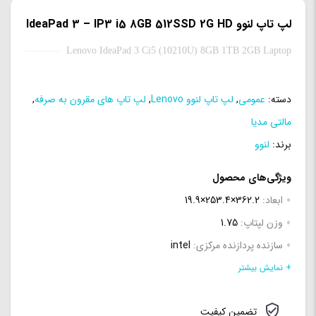
لپ تاپ لنوو IdeaPad 3 – IP3 i5 8GB 512SSD 2G HD
Lenovo IdeaPad 3 Ci5 (10210U) 8GB 1TB 2GB Laptop
دسته:
عمومی
,
لپ تاپ لنوو Lenovo
,
لپ تاپ های مقرون به صرفه
,
مالتی مدیا
برند:
لنوو
ویژگی‌های محصول
ابعاد:
362.2×253.4×19.9
وزن لپتاپ:
1.75
سازنده پردازنده مرکزی:
intel
سری پردازنده مرکزی:
Core i5
+ نمایش بیشتر
ظرفیت حافظه RAM:
8 گیگابایت
تضمین کیفیت
نوع حافظه RAM:
DDR4