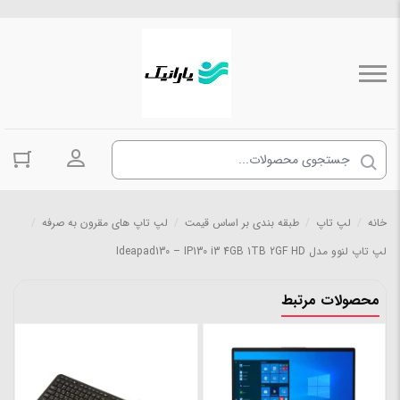
ورود به حسا
خانه
/
لپ تاپ
/
طبقه بندی بر اساس قیمت
/
لپ تاپ های مقرون به صرفه
/
لپ تاپ لنوو مدل Ideapad130 – IP130 i3 4GB 1TB 2GF HD
محصولات مرتبط