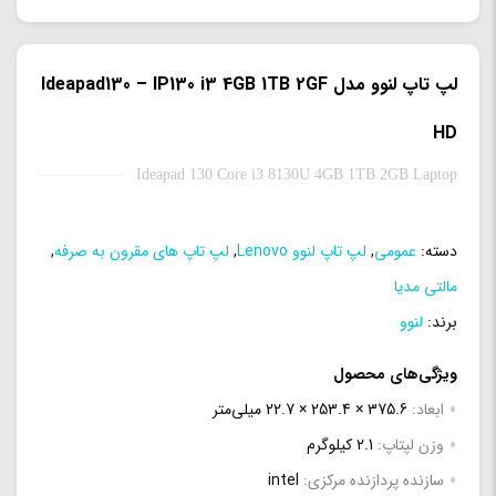
لپ تاپ لنوو مدل Ideapad130 – IP130 i3 4GB 1TB 2GF
HD
Ideapad 130 Core i3 8130U 4GB 1TB 2GB Laptop
دسته:
عمومی
,
لپ تاپ لنوو Lenovo
,
لپ تاپ های مقرون به صرفه
,
مالتی مدیا
برند:
لنوو
ویژگی‌های محصول
ابعاد:
375.6 × 253.4 × 22.7 میلی‌متر
وزن لپتاپ:
2.1 کیلوگرم
سازنده پردازنده مرکزی:
intel