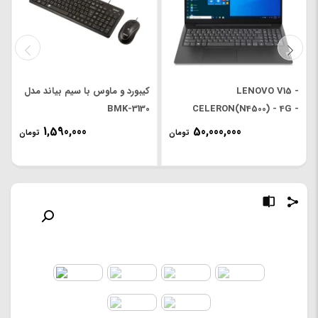
LENOVO V15 -
کیبورد و ماوس با سیم بیاند مدل
BMK-3130
CELERON(N4500) - 4G -
256G SSD - INTEL - 15.6'
1,590,000
50,000,000
تومان
تومان
FHD