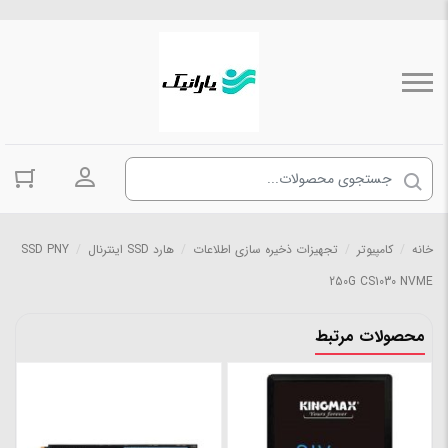
ورود به حسا
خانه
/
کامپیوتر
/
تجهیزات ذخیره سازی اطلاعات
/
هارد SSD اینترنال
/
SSD PNY
250G CS1030 NVME
محصولات مرتبط