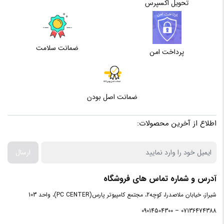
تحویل اکسپرس
سرعت
خواندن
اطلاعات
2500 مگابایت بر ثانیه
ضمانت سلامت
به
پرداخت امن
صورت
ترتیبی
ضمانت اصل بودن
سرعت
نوشتن
اطلاعات
اطلاع از آخرین محصولات:
1100 مگابایت بر ثانیه
به
صورت
ارسال
ترتیبی
آدرس و شماره تماس های فروشگاه
شیراز، خیابان ملاصدرا، کوچه2، مجتمع کامپیوتر پارس(PC CENTER)، واحد 103
07136474388 – 09014504300