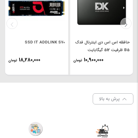
فرم فاکتور
2.5 اینچ
نوع رابط
SATA 3.0
حافظه اس اس دی اینترنال فدک
SSD 1T ADDLINK S70
سرعت
B5 ظرفیت 512 گیگابایت
خواندن
اطلاعات به
550MBps
18,280,000
10,900,000
تومان
تومان
صورت
ترتیبی
پشتیبانی از
ندارد
RAID
پرش به بالا
پشتیبانی از
ندارد
NCQ
پشتیبانی از