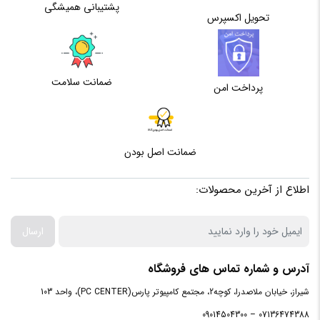
ندارد
پشتیبانی همیشگی
TRIM
تحویل اکسپرس
پشتیبانی از
ندارد
S.M.A.R.T
ضمانت سلامت
پرداخت امن
ضمانت اصل بودن
اطلاع از آخرین محصولات:
ارسال
آدرس و شماره تماس های فروشگاه
شیراز، خیابان ملاصدرا، کوچه2، مجتمع کامپیوتر پارس(PC CENTER)، واحد 103
07136474388 – 09014504300