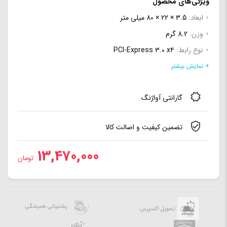
ویژگی‌های محصول
ابعاد:
3.5 × 22 × 80 میلی‌ متر
وزن:
8.2 گرم
نوع رابط:
PCI-Express ۳.۰ x۴
ظرفیت:
256G
+ نمایش بیشتر
فرم فاکتور:
M.2
گارانتی آواژنگ
سرعت خواندن اطلاعات به صورت ترتیبی:
3400 مگابایت بر ثانیه
سرعت نوشتن اطلاعات به صورت ترتیبی:
2000 مگابایت بر ثانیه
تضمین کیفیت و اصالت کالا
13,470,000
تومان
پشتیبانی همیشگی
تحویل اکسپرس