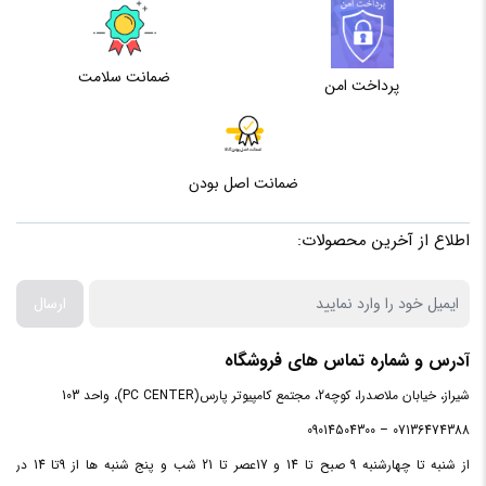
ضمانت سلامت
پرداخت امن
ضمانت اصل بودن
اطلاع از آخرین محصولات:
ارسال
آدرس و شماره تماس های فروشگاه
شیراز، خیابان ملاصدرا، کوچه2، مجتمع کامپیوتر پارس(PC CENTER)، واحد 103
07136474388 – 09014504300
از شنبه تا چهارشنبه 9 صبح تا 14 و 17عصر تا 21 شب و پنج شنبه ها از 9تا 14 در