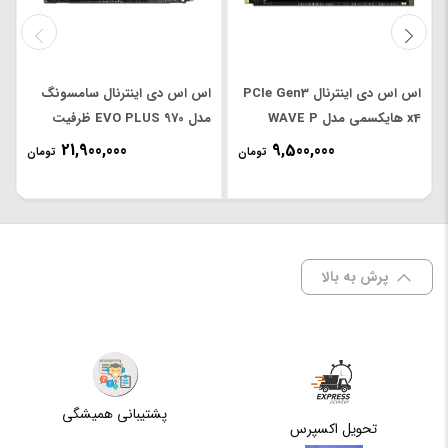
فرم
M.2
فاکتور
اس اس دی اینترنال PCIe Gen3
اس اس دی اینترنال سامسونگ
x4 هایکسمی مدل WAVE P
مدل 970 EVO PLUS ظرفیت
سرعت
ظرفیت 256 گیگابایت
500 گیگابایت
خواندن
21,900,000
9,500,000
تومان
تومان
اطلاعات
3400 مگابایت بر ثانیه
به
صورت
ترتیبی
پرش به بالا
سرعت
نوشتن
اطلاعات
2000 مگابایت بر ثانیه
به
صورت
ترتیبی
پشتیبانی همیشگی
تحویل اکسپرس