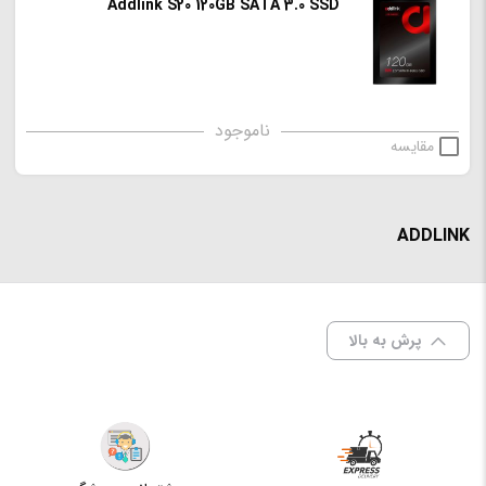
Addlink S20 120GB SATA 3.0 SSD
ناموجود
مقایسه
ADDLINK
پرش به بالا