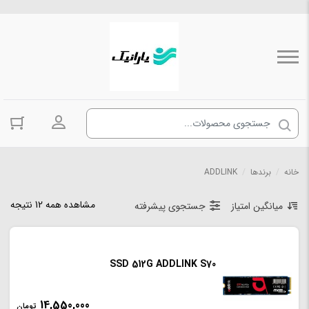
ورود به حسا
خانه
/
برندها
/
ADDLINK
مشاهده همه 12 نتیجه
میانگین امتیاز
جستجوی پیشرفته
SSD 512G ADDLINK S70
14,550,000
تومان