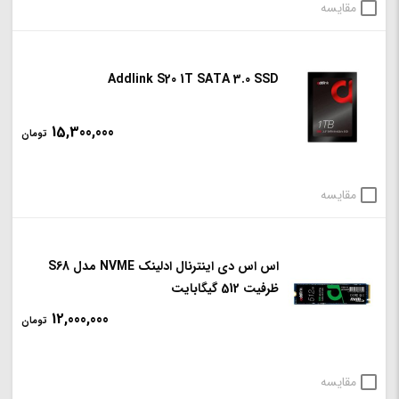
مقایسه
Addlink S20 1T SATA 3.0 SSD
15,300,000
تومان
مقایسه
اس اس دی اینترنال ادلینک NVME مدل S68
ظرفیت 512 گیگابایت
12,000,000
تومان
مقایسه