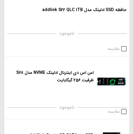
حافظه SSD ادلینک مدل addlink S22 QLC 1TB
ناموجود
مقایسه
اس اس دی اینترنال ادلینک NVME مدل S68
ظرفیت 256 گیگابایت
ناموجود
مقایسه