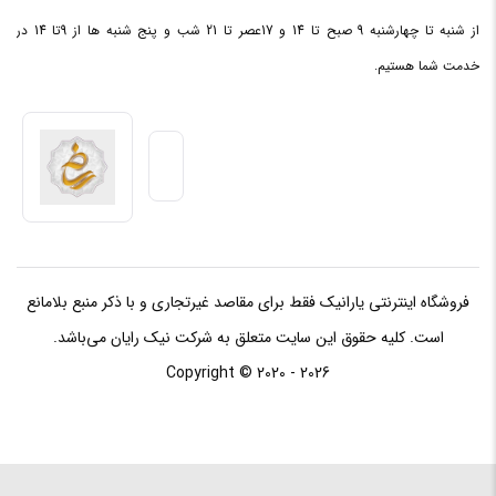
چنانچه قصد خرید اسپیکر را دارید، می توانید با مراجعه به سایت
داخل
اسپیکر onyx studio ۷ اداپتر برق دفترچه راهنما
از شنبه تا چهارشنبه 9 صبح تا 14 و 17عصر تا 21 شب و پنج شنبه ها از 9تا 14 در
جعبه
شرکت یارانیک یا تماس با کارشناسان ما به شماره ۰۷۱۳۶۴۷۴۵۸۲
خدمت شما هستیم.
-۰۹۱۷۴۹۰۰۲۵۱ اطلاعات لازم در رابطه با این اسپیکر را کسب نمایید.
همچنین اگر به راهنمایی بیشتری نیاز دارید، سؤالات خود را در بخش
«نظرات» سایت یارانیک مطرح کنید تا کارشناسان یارانیک در اسرع
وقت به شما در این زمینه کمک کنند
فروشگاه اینترنتی یارانیک فقط برای مقاصد غیرتجاری و با ذکر منبع بلامانع
است. کلیه حقوق این سایت متعلق به شرکت نیک رایان می‌باشد.
Copyright © 2020 - 2026