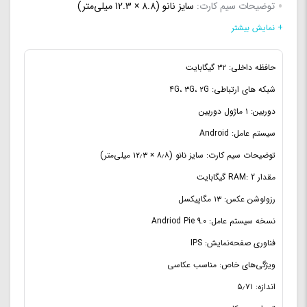
توضیحات سیم کارت:
سایز نانو (8.8 × 12.3 میلی‌متر)
تعداد سیم کارت:
دو سیم کارت
+ نمایش بیشتر
ویژگی های خاص:
مناسب عکاسی
حافظه داخلی: ۳۲ گیگابایت
تراشه:
Mediatek MT6761 Helio A22
شبکه های ارتباطی: ۴G، ۳G، ۲G
نوع پردازنده:
64 بیت
دوربین: ۱ ماژول دوربین
سری پردازنده مرکزی:
Quad-core 2.0 GHz Cortex-A53
سیستم عامل: Android
توضیحات سیم کارت: سایز نانو (۸٫۸ × ۱۲٫۳ میلی‌متر)
مقدار RAM: 2 گیگابایت
رزولوشن عکس: ۱۳ مگاپیکسل
نسخه سیستم عامل: Andriod Pie 9.0
فناوری صفحه‌نمایش: IPS
ویژگی‌های خاص: مناسب عکاسی
اندازه: ۵٫۷۱