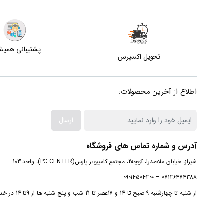
پشتیبانی همی
تحویل اکسپرس
اطلاع از آخرین محصولات:
ارسال
آدرس و شماره تماس های فروشگاه
شیراز، خیابان ملاصدرا، کوچه2، مجتمع کامپیوتر پارس(PC CENTER)، واحد 103
07136474388 – 09014504300
از شنبه تا چهارشنبه 9 صبح تا 14 و 17عصر تا 21 شب و پنج شنبه ها از 9تا 14 در خدمت شما هستیم.