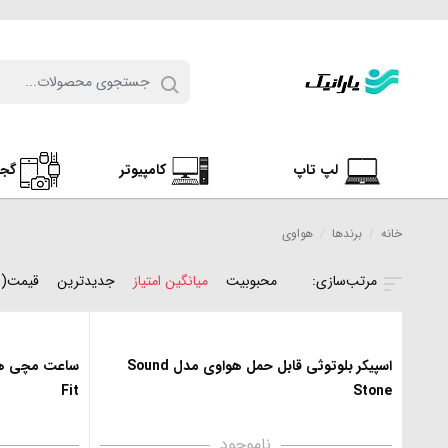
لپ تاپ
کامپیوتر
گج
خانه
/
برندها
/
هواوی
محبوبیت
میانگین امتیاز
جدیدترین
قیمت(ن
اسپیکر بلوتوثی قابل حمل هواوی مدل Sound
Fit
Stone
ناموجود