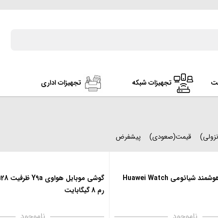
ت
تجهیزات شبکه
تجهیزات اداری
زولی)
قیمت(صعودی)
پیشفرض
ساعت مچی هوشمند شیائومی Huawei Watch
رم 8 گیگابایت
ناموجود
ناموجود