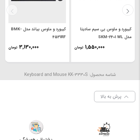
طول
150 سانتی متر
کابل
کیبورد و ماوس بی سیم سادیتا
کیبورد و ماوس بیاند مدل BMK-
سازگار با
مدل SKM-2401 WL
4531RF
سیستم
Windows 7 / 8 / 8.1 / 10
3,130,000
1,550,000
عامل
تومان
تومان
تعداد
104 عدد
کلیدها
شناسه محصول: Keyboard and Mouse KK-3330S
نوع
اپتیکال
حسگر
پرش به بالا
دقت
DPI-1200
کلید بی
دارد
صدا
پشتیبانی همیشگی