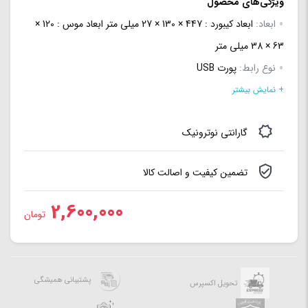
ویژگی‌های محصول
ابعاد:
ابعاد کیبورد : 447 × 130 × 27 میلی متر ابعاد موس : 120 ×
63 × 38 میلی متر
نوع رابط:
پورت USB
نوع اتصال:
با سیم
+ نمایش بیشتر
طول کابل:
150 سانتی متر
گارانتی نوترونیک
سازگار با سیستم عامل:
Windows 7 / 8 / 8.1 / 10
تعداد کلیدها:
104 عدد
تضمین کیفیت و اصالت کالا
نوع حسگر:
اپتیکال
دقت:
DPI-1200
2,600,000
تومان
پشتیبانی همیشگی
تحویل اکسپرس