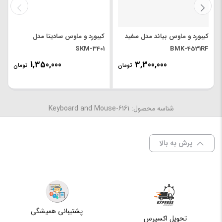
Windows ۱۰, Windows ۸, Windows
سازگار با
۷, Windows Vista, Windows XP,
سیستم‌عامل‌های
Mac OS X, Linux
کیبورد و ماوس بیاند مدل سفید
کیبورد و ماوس سادیتا مدل
SKM-3401
BMK-4531RF
تعداد کلید
۱۲۵ عدد
1,350,000
3,300,000
تومان
تومان
سایر قابلیت‌های
دارای کلیدهای مالتی مدیا دارای کلیدهای
صفحه کلید
میانبر بدون نیاز به نصب نرم افزار
شناسه محصول: Keyboard and Mouse-6161
ابعاد موس
38 × 62 × 110 میلی‌متر
پرش به بالا
وزن موس
780 گرم
تعداد کلیدهای
3 عدد
موس
پشتیبانی همیشگی
تحویل اکسپرس