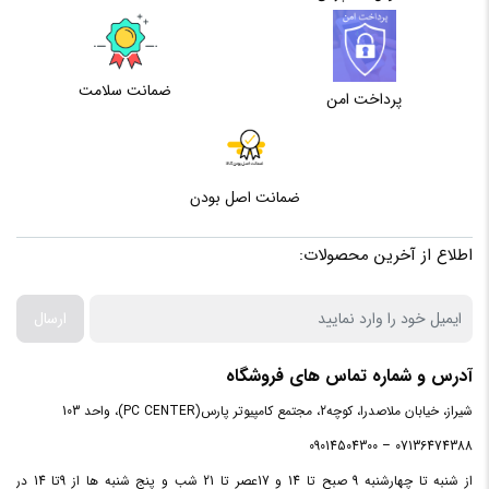
محدوده دقت
1000 dpi
دقت
1000DPI
ضمانت سلامت
پرداخت امن
برد ماوس
10 متر
ضمانت اصل بودن
اطلاع از آخرین محصولات:
ارسال
آدرس و شماره تماس های فروشگاه
شیراز، خیابان ملاصدرا، کوچه2، مجتمع کامپیوتر پارس(PC CENTER)، واحد 103
07136474388 – 09014504300
از شنبه تا چهارشنبه 9 صبح تا 14 و 17عصر تا 21 شب و پنج شنبه ها از 9تا 14 در