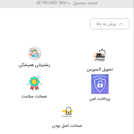
شناسه محصول: KEYBOARD SK1600
اولین کسی باشید که دیدگاهی می نویسد “کیبورد سادیتا مدل
ابعاد
440*140*20 میلی‌متر
SK1600 با حروف فارسی”
پرش به بالا
برای فرستادن دیدگاه، باید
وارد شده
باشید.
نوع رابط
پورت USB
نوع
باسیم
اتصال
پشتیبانی همیشگی
تحویل اکسپرس
تعداد
104 عدد
کلیدها
مقاوم در
ضمانت سلامت
پرداخت امن
مقابل
بله
نفوذ
مایعات
ضمانت اصل بودن
طول کابل
1.5 متر