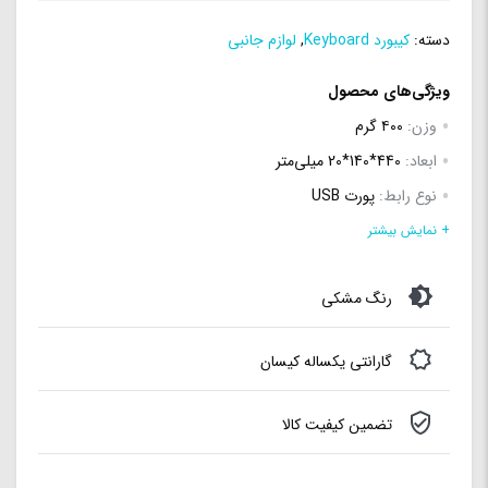
دسته:
کیبورد Keyboard
,
لوازم جانبی
ویژگی‌های محصول
وزن:
۴۰۰ گرم
ابعاد:
440*140*20 میلی‌متر
نوع رابط:
پورت USB
نوع اتصال:
باسیم
+ نمایش بیشتر
تعداد کلیدها:
104 عدد
رنگ مشکی
مقاوم در مقابل نفوذ مایعات:
بله
طول کابل:
1.5 متر
گارانتی یکساله کیسان
سازگار با سیستم عامل‌های:
Windows 10, Windows 8, Windows
7, Windows Vista, Windows XP, Mac OS X, Linux
تضمین کیفیت کالا