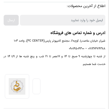
اطلاع از آخرین محصولات:
سازگار با
Windows 10, Windows 8, Windows 7,
سیستم
Windows Vista, Windows XP, Mac OS X,
عامل‌های
Linux
ارسال
آدرس و شماره تماس های فروشگاه
شیراز، خیابان ملاصدرا، کوچه2، مجتمع کامپیوتر پارس(PC CENTER)، واحد 103
07136474388 – 09014504300
از شنبه تا چهارشنبه 9 صبح تا 14 و 17عصر تا 21 شب و پنج شنبه ها از 9تا 14 در
خدمت شما هستیم.