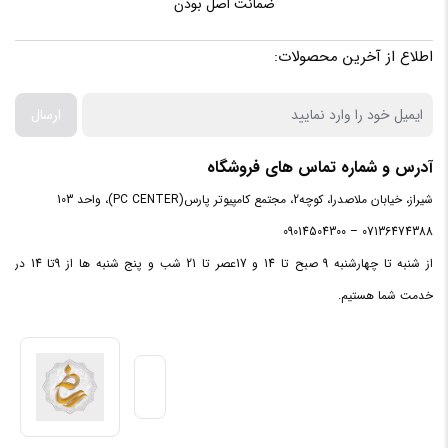
ضمانت اصل بودن
اطلاع از آخرین محصولات:
ارسال
آدرس و شماره تماس های فروشگاه
شیراز، خیابان ملاصدرا، کوچه2، مجتمع کامپیوتر پارس(PC CENTER)، واحد 103
07136474388 – 09014504300
از شنبه تا چهارشنبه 9 صبح تا 14 و 17عصر تا 21 شب و پنج شنبه ها از 9تا 14 در
خدمت شما هستیم.