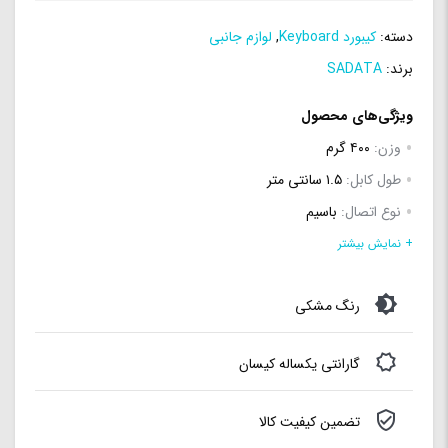
دسته:
کیبورد Keyboard
,
لوازم جانبی
برند:
SADATA
ویژگی‌های محصول
وزن:
۴۰۰ گرم
طول کابل:
۱.۵ سانتی متر
نوع اتصال:
باسیم
منبع تغذیه:
پورت USB
+ نمایش بیشتر
سازگار با سیستم‌عامل‌های:
سازگار با تمامی نسخه های ویندوز
رنگ مشکی
گارانتی یکساله کیسان
تضمین کیفیت کالا