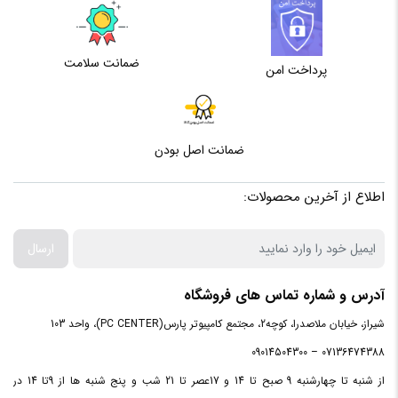
ضمانت سلامت
پرداخت امن
ضمانت اصل بودن
اطلاع از آخرین محصولات:
ارسال
آدرس و شماره تماس های فروشگاه
شیراز، خیابان ملاصدرا، کوچه2، مجتمع کامپیوتر پارس(PC CENTER)، واحد 103
07136474388 – 09014504300
از شنبه تا چهارشنبه 9 صبح تا 14 و 17عصر تا 21 شب و پنج شنبه ها از 9تا 14 در