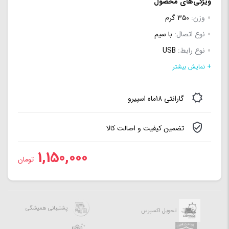
ویژگی‌های محصول
وزن:
۳۵۰ گرم
نوع اتصال:
با سیم
نوع رابط:
USB
منبع تغذیه:
پورت USB
+ نمایش بیشتر
گارانتی 18ماه اسپیرو
تضمین کیفیت و اصالت کالا
1,150,000
تومان
پشتیبانی همیشگی
تحویل اکسپرس