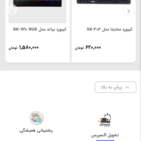
منبع
پورت USB
تغذیه
کیبورد سادیتا مدل SK-303
کیبورد بیاند مدل BK-7210 RGB
1,580,000
620,000
تومان
تومان
پرش به بالا
پشتیبانی همیشگی
تحویل اکسپرس