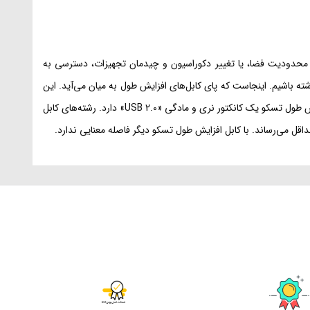
ین درگاه‌های «USB» را برایتان آسان کند. گاهی اوقات به خاطر محدودیت فضا، یا تغییر دکوراسیون و چیدمان تجهیزات، دسترسی به
ا دشوار می‌شود. گاهی هم نیاز است که در فاصله‌ای بیشتر از حد معمول از کامپیوترها، به درگاه «USB» دسترسی داشته باشیم. اینجاست که پای کابل‌های افزایش طول به میان می‌آید. این
کابل‌ها دارای یک کانکتور نری و یک مادگی یکسان هستند. به‌این‌ترتیب می‌توانند درگاه موردنظر را به فواصلی دورتر از حد معمول انتقال دهند. کابل افزایش طول تسکو یک کانکتور نری و مادگی «USB 2.0» دارد. رشته‌های کابل
می‌رساند. با کابل افزایش طول تسکو دیگر فاصله معنایی ندارد.