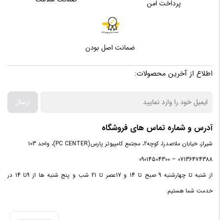
مدل
پرداخت امن
اگر به دنبال خرید یک لپ‌تاپ برای کاربری حرفه‌ای و استفاده‌ی
پردازنده
Core i7 1051
مرکزی
روزمره هستید، اچ‌پی گزینه‌های متعددی برای شما دارد که DA2005
یکی از آن‌هاست .
ضمانت اصل بودن
فرکانس
پردازنده
1.8 تا 4.9 گیگاهرتز
مرکزی
اطلاع از آخرین محصولات:
ظرفیت
ارسال
حافظه
8 مگابایت
Cache
آدرس و شماره تماس های فروشگاه
شیراز، خیابان ملاصدرا، کوچه2، مجتمع کامپیوتر پارس(PC CENTER)، واحد 103
ظرفیت
حافظه
12 گیگابایت
07136474388 – 09014504300
RAM
از شنبه تا چهارشنبه 9 صبح تا 14 و 17عصر تا 21 شب و پنج شنبه ها از 9تا 14 در
خدمت شما هستیم.
نوع حافظه
DDR4
RAM