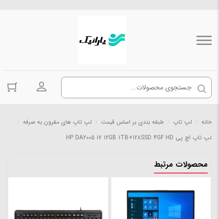
ورود به حسا
خانه
/
لپ تاپ
/
طبقه بندی بر اساس قیمت
/
لپ تاپ های مقرون به صرفه
/
لپ تاپ اچ پی HP DA2005 i7 12GB 1TB+128SSD 4GF HD
محصولات مرتبط