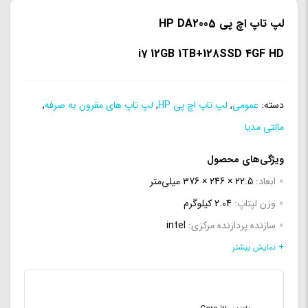
لپ تاپ اچ پی HP DA2005
i7 12GB 1TB+128SSD 4GF HD
دسته:
عمومی
,
لپ تاپ اچ پی HP
,
لپ تاپ های مقرون به صرفه
,
مالتی مدیا
ویژگی‌های محصول
ابعاد:
22.5 × 246 × 376 میلی‌متر
وزن لپتاپ:
2.04 کیلوگرم
سازنده پردازنده مرکزی:
intel
سری پردازنده مرکزی:
Core i7
+ نمایش بیشتر
مدل پردازنده مرکزی:
Core i7 1051
فرکانس پردازنده مرکزی:
1.8 تا 4.9 گیگاهرتز