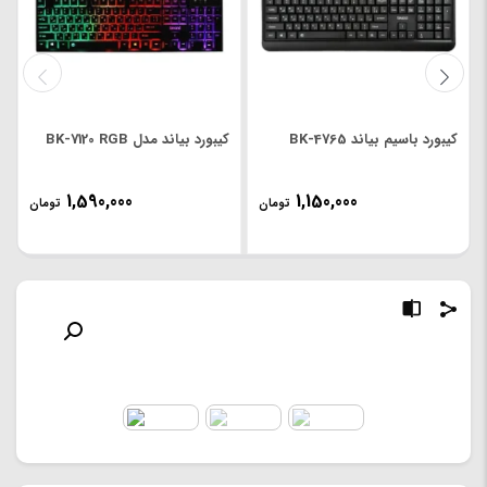
کیبورد باسیم بیاند BK-4765
کیبورد بیاند مدل BK-7120 RGB
1,590,000
1,150,000
تومان
تومان