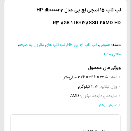
لپ تاپ 15 اینچی اچ پی مدل HP db0000ny
R3 8GB 1TB+128SSD 2AMD HD
دسته:
عمومی
,
لپ تاپ اچ پی HP
,
لپ تاپ های مقرون به صرفه
,
مالتی مدیا
ویژگی‌های محصول
ابعاد:
22.5 × 246 × 376 میلی‌متر
وزن لپتاپ:
2.04 کیلوگرم
سازنده پردازنده مرکزی:
AMD
سری پردازنده مرکزی:
Ryzen 3
+ نمایش بیشتر
مدل پردازنده مرکزی:
AMD Ryzen 3 2200U
فرکانس پردازنده مرکزی:
2.5 گیگاهرتز