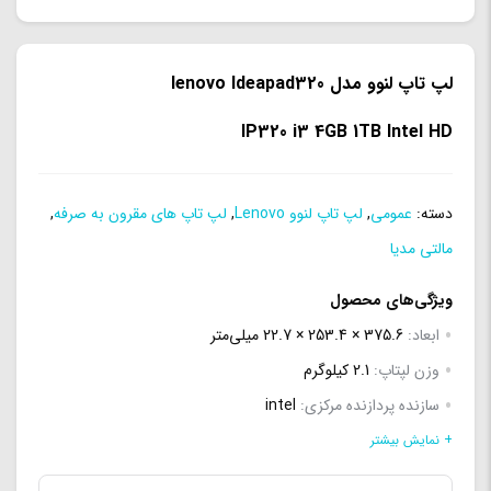
لپ تاپ لنوو مدل lenovo Ideapad320
IP320 i3 4GB 1TB Intel HD
دسته:
عمومی
,
لپ تاپ لنوو Lenovo
,
لپ تاپ های مقرون به صرفه
,
مالتی مدیا
ویژگی‌های محصول
ابعاد:
375.6 × 253.4 × 22.7 میلی‌متر
وزن لپتاپ:
2.1 کیلوگرم
سازنده پردازنده مرکزی:
intel
چیپست پردازنده گرافیکی داخلی (GPU chipset):
+ نمایش بیشتر
Intel UHD Graphics 600