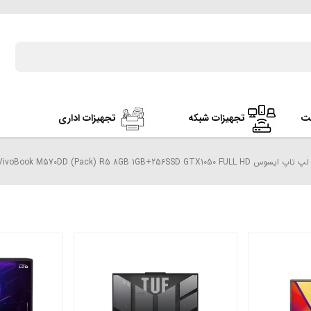
ت
تجهیزات شبکه
تجهیزات اداری
لپ تاپ ایسوس VivoBook M570DD (Pack) R5 8GB 1GB+256SSD GTX1050 FULL HD