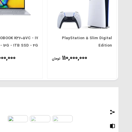
OBOOK K3605VC - I7
PlayStation 5 Slim Digital
 - 16G - 1TB SSD - 4G
Edition
RTX 3050) - 16.0' FHD
000,000
110,000,000
تومان