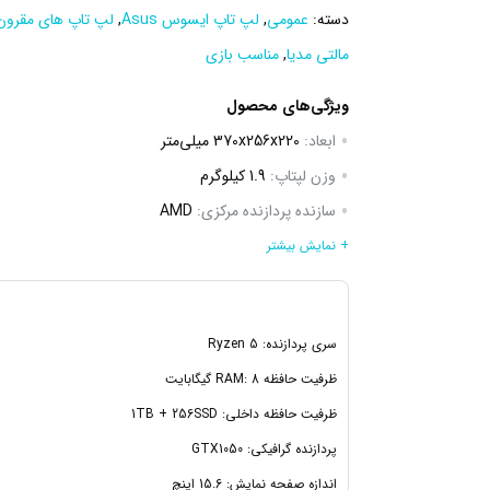
دسته:
عمومی
,
لپ تاپ ایسوس Asus
,
لپ تاپ های مقرون
مالتی مدیا
,
مناسب بازی
ویژگی‌های محصول
ابعاد:
370x256x220 میلی‌متر
وزن لپتاپ:
1.9 کیلوگرم
سازنده پردازنده مرکزی:
AMD
سری پردازنده مرکزی:
Ryzen 5
+ نمایش بیشتر
فرکانس پردازنده مرکزی:
2.1 UPTO 3.7G.HZ GHz
ظرفیت حافظه Cache:
4 مگابایت
سری پردازنده: Ryzen 5
ظرفیت حافظه RAM:
8 گیگابایت
ظرفیت حافظه RAM: 8 گیگابایت
نوع حافظه RAM:
DDR4
ظرفیت حافظه داخلی: 1TB + 256SSD
پردازنده گرافیکی: GTX1050
اندازه صفحه نمایش: 15.6 اینچ