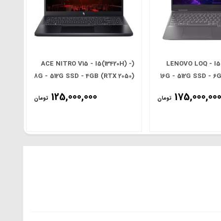
(ACE NITRO V15 - I5(13420H) -
LENOVO LOQ - I5 
8G - 512G SSD - 4GB (RTX 2050)
16G - 512G SSD - 6
- 15.6' FHD(165Hz
125,000,000
175,000,00
تومان
تومان