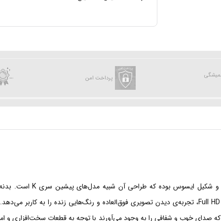
همیشگی
پرداخت امن
لپ‌تاپ 15اینچی «ایسوس» مدل 
جدیدترین قطعات موجود در بازار و .صفحه‌نمایش ۱۵.۶اینچی با دقت Full HD، تجربه‌ی دیدن تصویری فوق‌العاده و 
هم از تکنولوژی SonicMaster‌ استفاده می‌کنند که صدای خوب و شفافی را به ‌وجود می‌آورند با توجه به قطعات