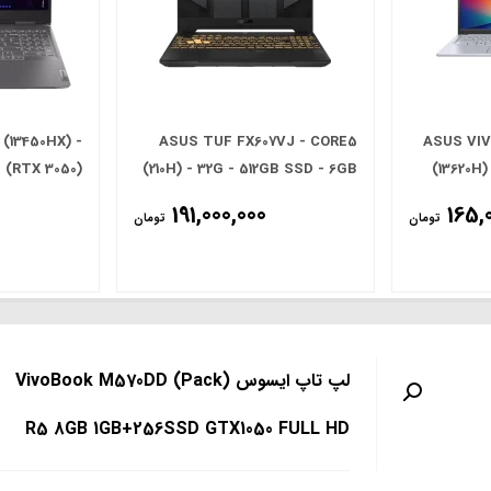
(13450HX) -
ASUS TUF FX607VJ - CORE5
ASUS VIV
G (RTX 3050)
(210H) - 32G - 512GB SSD - 6GB
(13620H)
- 15.6' FHD
(RTX 3050) - 16.0' FHD
(
0
191,000,000
165,
تومان
تومان
لپ تاپ ایسوس VivoBook M570DD (Pack)
R5 8GB 1GB+256SSD GTX1050 FULL HD