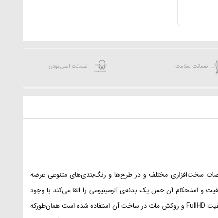
ضمانت سلامت
ضمانت اصل بودن
 مشخصات سخت‌افزاری مختلف و در طرح‌ها و رنگ‌بندی‌های متنوعی عرضه
ا از پلاستیک ساخته شده است؛ اما کیفیت و استحکام آن حس یک بدنه‌ی آلومینیومی را القا می‌کند با وجود
ضخامت بدنه‌ی کم، تنها 1/75 کیلوگرم وزن دارد و به همین دلیل برای حمل‌ونقل دائمی گزینه‌ی مناسبی است از صفحه‌نمایش ۱۵/۶ اینچ و پنل TFT با کیفیت FullHD و روکش مات در ساخت آن استفاده شده است همان‌طورکه