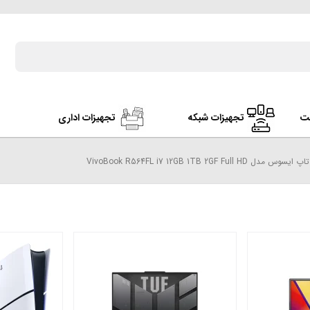
ت
تجهیزات شبکه
تجهیزات اداری
وس مدل VivoBook R564FL i7 12GB 1TB 2GF Full HD