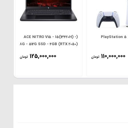
(ACE NITRO V15 - I5(13420H) -
PlayStation 5 
8G - 512G SSD - 4GB (RTX 2050)
- 15.6' FHD(165Hz
125,000,000
110,000,000
تومان
تومان