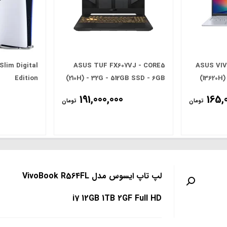
Slim Digital
ASUS TUF FX607VJ - CORE5
ASUS VIV
Edition
(210H) - 32G - 512GB SSD - 6GB
(13620H)
(RTX 3050) - 16.0' FHD
(
191,000,000
165,
تومان
تومان
لپ تاپ ایسوس مدل VivoBook R564FL
i7 12GB 1TB 2GF Full HD