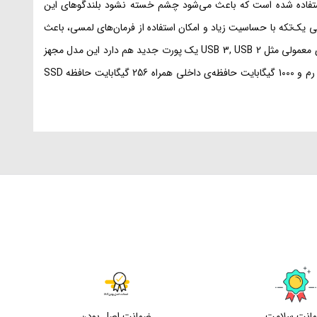
 روکش مات بعد از مدتی استفاده چشم را خسته نمی‌کند؛ در مدل R564 از تکنولوژی‌های اختصاصی ایسوس مثل Splendid و Eye Care استفاده شده است که باعث می‌شود چشم خسته نشود بلندگوهای این
 و پد لمسی یک‌تکه با حساسیت زیاد و امکان استفاده از فرمان‌های لمسی، باعث
شده است این محصول یک ابزار کارآمد برای انجام تمام کارهای روزمره باشد. رابط‌های کاربری و پورت‌ها هم از تنوع خوبی برخوردارند و علاوه‌بر پورت‌های معمولی مثل USB 3, USB 2 یک پورت جدید هم دارد این مدل مجهز
به پردازنده‌ی مرکزی INTEL CORE I7 8565U، پردازشگر گرافیکیGFORCE NVIDIA MX250 با 2 گیگابایت حافظه‌ی گرافیکی مجزا، 12 گیگابایت حافظه‌ی رم و 1000 گیگابایت حافظه‌ی داخلی همراه 256 گیگابایت حافظه SSD
انت سلامت
ضمانت اصل بودن