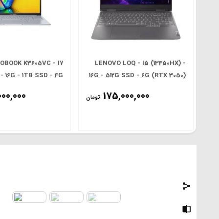
OBOOK K3605VC - I7
LENOVO LOQ - I5 (13450HX) -
 - 16G - 1TB SSD - 4G
16G - 512G SSD - 6G (RTX 3050)
RTX 3050) - 16.0' FHD
- 15.6' FHD
000,000
175,000,000
تومان