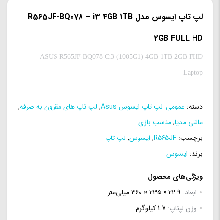
لپ تاپ ایسوس مدل R565JF-BQ078 – i3 4GB 1TB
2GB FULL HD
ASUS R565JF-BQ078 Ci3 (1005G1) 4GB 1TB 2GB FHD
Laptop
دسته:
عمومی
,
لپ تاپ ایسوس Asus
,
لپ تاپ های مقرون به صرفه
,
مالتی مدیا
,
مناسب بازی
برچسب:
R565JF
,
ایسوس
,
لپ تاپ
برند:
ایسوس
ویژگی‌های محصول
ابعاد:
22.9 × 235 × 360 میلی‌متر
وزن لپتاپ:
1.7 کیلوگرم