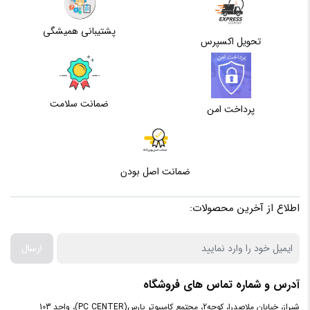
پشتیبانی همیشگی
حافظه
تحویل اکسپرس
اختصاصی
2 گیگابایت
گرافیک
ضمانت سلامت
پرداخت امن
پردازنده
سازنده
ضمانت اصل بودن
پردازنده
intel
اطلاع از آخرین محصولات:
مرکزی
ارسال
سری
پردازنده
Core i3 | 1005G1
آدرس و شماره تماس های فروشگاه
مرکزی
شیراز، خیابان ملاصدرا، کوچه2، مجتمع کامپیوتر پارس(PC CENTER)، واحد 103