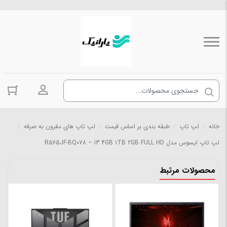
ورود به حسا
خانه
/
لپ تاپ
/
طبقه بندی بر اساس قیمت
/
لپ تاپ های مقرون به صرفه
/
لپ تاپ ایسوس مدل R565JF-BQ078 – i3 4GB 1TB 2GB FULL HD
محصولات مرتبط