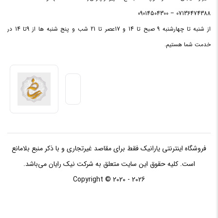
07136474388 – 09014504300
فرکانس
از شنبه تا چهارشنبه 9 صبح تا 14 و 17عصر تا 21 شب و پنج شنبه ها از 9تا 14 در
پردازنده
1.2GHz Up to 3.4GHz
خدمت شما هستیم.
مرکزی
ظرفیت
حافظه
4 مگابایت
Cache
فروشگاه اینترنتی یارانیک فقط برای مقاصد غیرتجاری و با ذکر منبع بلامانع
حافظه RAM
است. کلیه حقوق این سایت متعلق به شرکت نیک رایان می‌باشد.
Copyright © 2020 - 2026
ظرفیت
حافظه
4 گیگابایت
RAM