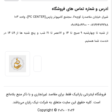
آدرس و شماره تماس های فروشگاه
نوع حافظه
DDR4
RAM
شیراز، خیابان ملاصدرا، کوچه2، مجتمع کامپیوتر پارس(PC CENTER)، واحد 103
07136474388 – 09014504300
نوع حافظه
Hard Disk
از شنبه تا چهارشنبه 9 صبح تا 14 و 17عصر تا 21 شب و پنج شنبه ها از 9تا 14 در
داخلی
خدمت شما هستیم.
ظرفیت
1 ترابایت
حافظه
سازنده
پردازنده
Intel
گرافیکی
حافظه
فروشگاه اینترنتی یارانیک فقط برای مقاصد غیرتجاری و با ذکر منبع بلامانع
اختصاصی
ندارد
است. کلیه حقوق این سایت متعلق به شرکت نیک رایان می‌باشد.
گرافیک
Copyright © 2020 - 2026