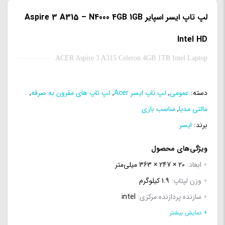
لپ تاپ ایسر اسپایر Aspire 3 A315 – N4000 4GB 1GB
Intel HD
ACER Aspire 3 A315 Celeron 4GB 1TB Intel Laptop
دسته:
عمومی
,
لپ تاپ ایسر Acer
,
لپ تاپ های مقرون به صرفه
,
مالتی مدیا
,
مناسب بازی
برند:
ایسر
ویژگی‌های محصول
ابعاد:
20 × 247 × 363 میلی‌متر
وزن لپتاپ:
1.9 کیلوگرم
سازنده پردازنده مرکزی:
intel
سری پردازنده مرکزی:
Celeron
+ نمایش بیشتر