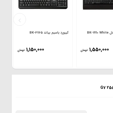
BK-72
کیبورد باسیم بیاند BK-4765
1,150,000
1,550,000
تومان
تومان