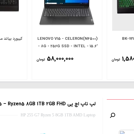
LENOVO V15 - CELERON(N4500)
کیبورد بیاند مدل 10 White
- 8G - 256G SSD - INTEL - 15.6'
FHD
58,000,000
1,58
تومان
تومان
لپ تاپ اچ پی G7 255 – Ryzen5 8GB 1TB 2GB FHD
HP 255 G7 Ryzen 5 8GB 1TB AMD Laptop