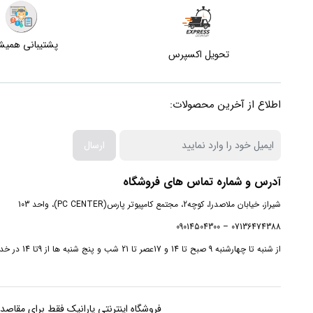
پشتیبانی همی
تحویل اکسپرس
اطلاع از آخرین محصولات:
ارسال
آدرس و شماره تماس های فروشگاه
شیراز، خیابان ملاصدرا، کوچه2، مجتمع کامپیوتر پارس(PC CENTER)، واحد 103
07136474388 – 09014504300
از شنبه تا چهارشنبه 9 صبح تا 14 و 17عصر تا 21 شب و پنج شنبه ها از 9تا 14 در خدمت شما هستیم.
فروشگاه اینترنتی یارانیک فقط برای مقاصد غیرتجا