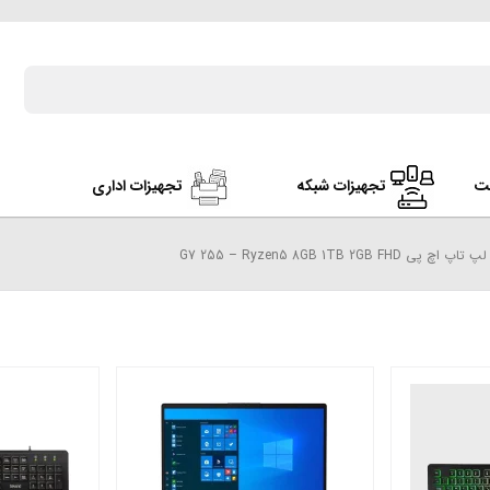
ت
تجهیزات شبکه
تجهیزات اداری
لپ تاپ اچ پی G7 255 – Ryzen5 8GB 1TB 2GB FHD