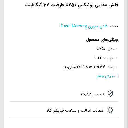
فلش مموری یونیکس U250 ظرفیت 32 گیگابایت
دسته:
فلش مموری Flash Memory
ویژگی‌های محصول
مدل:
U250
سازنده:
unix
ابعاد:
6.6 × 13.2 × 42.4 میلی‌متر
نوع:
ساده
+ نمایش بیشتر
ظرفیت حافظه:
32GB
تضمین کیفیت
نوع رابط:
USB 2.0
ضمانت اصالت و سلامت فیزیکی کالا