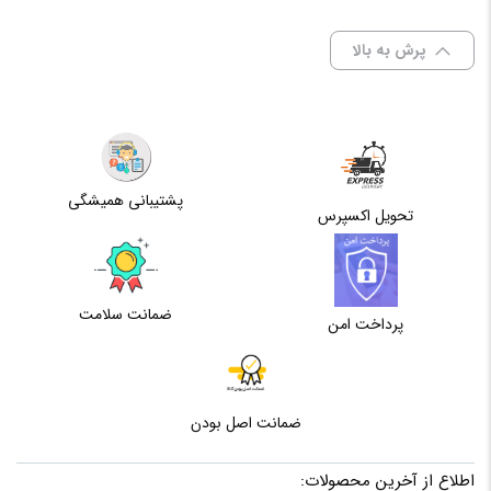
اولین کسی باشید که دیدگاهی می نویسد “فلش مموری
سازنده
unix
پرش به بالا
یونیکس U250 ظرفیت 32 گیگابایت”
برای فرستادن دیدگاه، باید
وارد شده
باشید.
ابعاد
6.6 × 13.2 × 42.4 میلی‌متر
نوع
ساده
پشتیبانی همیشگی
تحویل اکسپرس
ظرفیت
32GB
حافظه
ضمانت سلامت
نوع رابط
USB 2.0
پرداخت امن
ضمانت اصل بودن
اطلاع از آخرین محصولات: