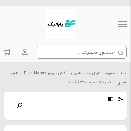
ورود به حسا
خانه
/
کامپیوتر
/
لوازم جانبی کامپیوتر
/
فلش مموری Flash Memory
/
فلش
مموری یونیکس U250 ظرفیت 32 گیگابایت