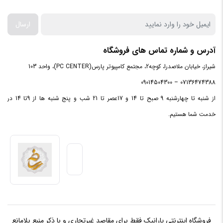
ارسال
آدرس و شماره تماس های فروشگاه
شیراز، خیابان ملاصدرا، کوچه2، مجتمع کامپیوتر پارس(PC CENTER)، واحد 103
07136474388 – 09014504300
از شنبه تا چهارشنبه 9 صبح تا 14 و 17عصر تا 21 شب و پنج شنبه ها از 9تا 14 در
خدمت شما هستیم.
فروشگاه اینترنتی یارانیک فقط برای مقاصد غیرتجاری و با ذکر منبع بلامانع