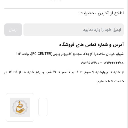
صفحه
نمایش
دارد
لمسی
اطلاع از آخرین محصولات:
نوع
ارسال
صفحه
TFT
نمایش
آدرس و شماره تماس های فروشگاه
شیراز، خیابان ملاصدرا، کوچه2، مجتمع کامپیوتر پارس(PC CENTER)، واحد 103
قابلیت
نصب
07136474388 – 09014504300
ندارد
کارت
از شنبه تا چهارشنبه 9 صبح تا 14 و 17عصر تا 21 شب و پنج شنبه ها از 9تا 14 در
حافظه
خدمت شما هستیم.
دوربین
ندارد
فناوری
های
بلوتوث (Bluetooth)
ارتباطی