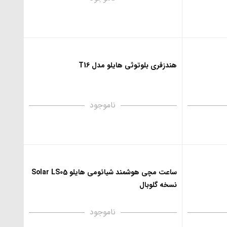
هندزفری بلوتوثی هایلو مدل T16
ناموجود
ساعت مچی هوشمند شیائومی هایلو Solar LS05
نسخه گلوبال
ناموجود