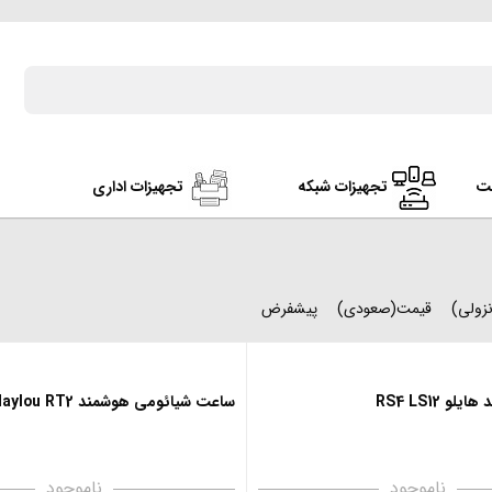
ت
تجهیزات شبکه
تجهیزات اداری
زولی)
قیمت(صعودی)
پیشفرض
 RS4 LS12
ساعت شیائومی هوشمند Haylou RT2
ناموجود
ناموجود