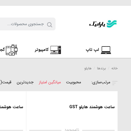
لپ تاپ
کامپیوتر
گج
خانه
/
برندها
/
هایلو
محبوبیت
میانگین امتیاز
جدیدترین
قیمت(ن
ساعت هوشمند هایلو GST
ساعت هوشمند هایلو
ناموجود