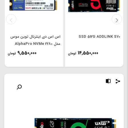
SSD 512G ADDLINK S70
اس اس دی اینترنال توین موس
مدل AlphaPro NVMe 2280
M.2 ظرفیت 256 گیگابایت
9,550,000
14,550,000
تومان
تومان