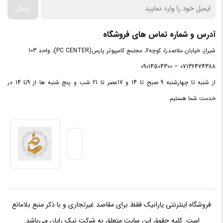
عمر
ارسال
نوع
آدرس و شماره تماس های فروشگاه
TLC
فلش
شیراز، خیابان ملاصدرا، کوچه2، مجتمع کامپیوتر پارس(PC CENTER)، واحد 103
07136474388 – 09014504300
سرعت
نوشتن
از شنبه تا چهارشنبه 9 صبح تا 14 و 17عصر تا 21 شب و پنج شنبه ها از 9تا 14 در
اطلاعات
۲MB/s
خدمت شما هستیم.
به
صورت
ترتیبی
سرعت
خواندن
اطلاعات
۱.۲MB/s
به
صورت
ترتیبی
فروشگاه اینترنتی یارانیک فقط برای مقاصد غیرتجاری و با ذکر منبع بلامانع
است. کلیه حقوق این سایت متعلق به شرکت نیک رایان می‌باشد.