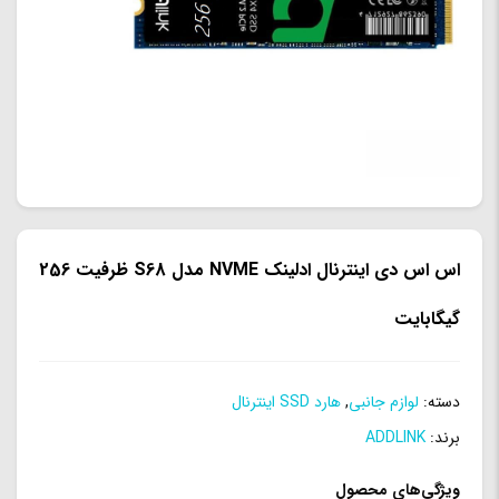
اس اس دی اینترنال ادلینک NVME مدل S68 ظرفیت 256
گیگابایت
دسته:
لوازم جانبی
,
هارد SSD اینترنال
برند:
ADDLINK
ویژگی‌های محصول