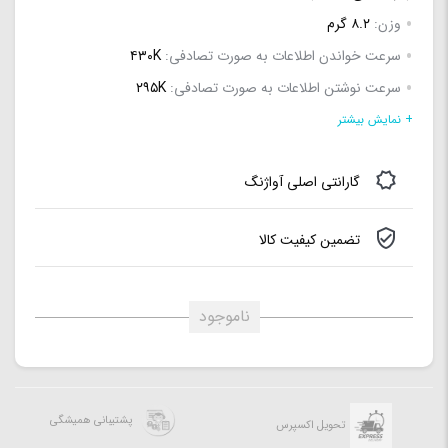
وزن:
۸.۲ گرم
سرعت خواندن اطلاعات به صورت تصادفی:
۴۳۰K
سرعت نوشتن اطلاعات به صورت تصادفی:
۲۹۵K
نوع رابط حافظه:
M.۲ ۲۲۸۰
+ نمایش بیشتر
ظرفیت:
۲۵۶ گیگابایت
گارانتی اصلی آواژنگ
میانگین عمر:
۱.۵ میلیون ساعت
نوع فلش:
TLC
تضمین کیفیت کالا
سرعت نوشتن اطلاعات به صورت ترتیبی:
۲MB/s
ناموجود
پشتیبانی همیشگی
تحویل اکسپرس