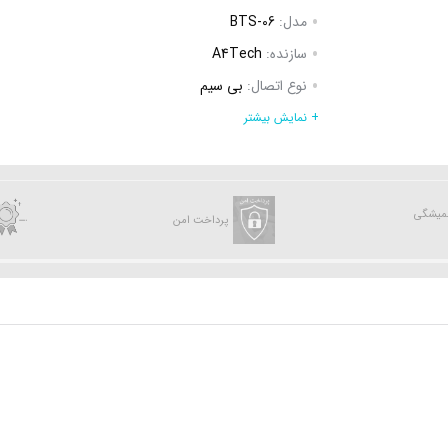
مدل:
BTS-06
سازنده:
A4Tech
نوع اتصال:
بی سیم
ظرفیت باتری:
280 میلی آمپر ساعت
+ نمایش بیشتر
مدت زمان پخش:
3 ساعت
منبع تغذیه:
پورت Micro USB
تعداد اجزاء اسپیکر:
1 عدد
همیشگی
پرداخت امن