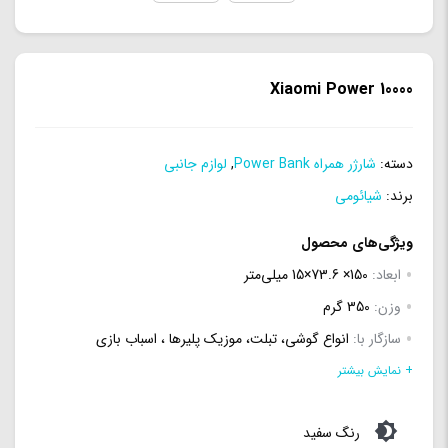
Xiaomi Power 10000
دسته:
شارژر همراه Power Bank
,
لوازم جانبی
برند:
شیائومی
ویژگی‌های محصول
ابعاد:
150× 73.6×15 میلی‌متر
وزن:
350 گرم
سازگار با:
انواع گوشی، تبلت، موزیک پلیرها ، اسباب بازی
ظرفیت اسمی:
10000 میلی آمپر ساعت
+ نمایش بیشتر
سایر امکانات و قابلیت‌ها:
قابلیت محافظت در برابر افزایش شارژ ،
رنگ سفید
شدت جریان ، ولتاژ ، حرارت ، تخلیه شارژ ، اتصال کوتاه و ضربه