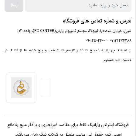
ارسال
آدرس و شماره تماس های فروشگاه
شیراز، خیابان ملاصدرا، کوچه2، مجتمع کامپیوتر پارس(PC CENTER)، واحد 103
07136474388 – 09014504300
از شنبه تا چهارشنبه 9 صبح تا 14 و 17عصر تا 21 شب و پنج شنبه ها از 9تا 14 در
خدمت شما هستیم.
فروشگاه اینترنتی یارانیک فقط برای مقاصد غیرتجاری و با ذکر منبع بلامانع
است. کلیه حقوق این سایت متعلق به شرکت نیک رایان می‌باشد.