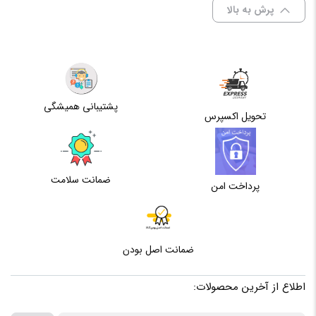
پرش به بالا
KINGSTON DDR3 1333”
پیکربندی
تک کاناله
برای فرستادن دیدگاه، باید
وارد شده
باشید.
نوع
DDR3
حافظه
پشتیبانی همیشگی
مقدار
تحویل اکسپرس
4G
حافظه
فرکانس
1333مگاهرتز
ضمانت سلامت
پرداخت امن
تعداد
یک عدد
ماژول
ضمانت اصل بودن
ظرفیت
4 گیگابایت
هر ماژول
اطلاع از آخرین محصولات: