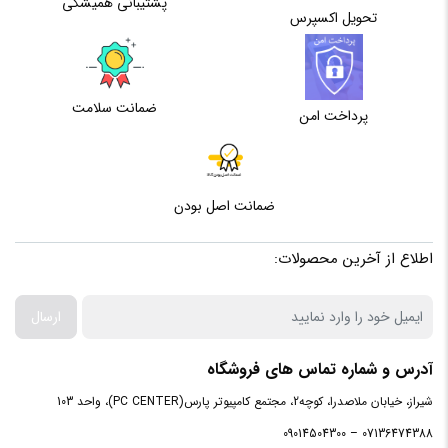
پشتیبانی همیشگی
تحویل اکسپرس
سازگار با
WINDOWS
سیستم‌عامل‌های
ضمانت سلامت
پرداخت امن
نوع اتصال
با سیم
ماوس
ضمانت اصل بودن
اطلاع از آخرین محصولات:
ارسال
آدرس و شماره تماس های فروشگاه
شیراز، خیابان ملاصدرا، کوچه2، مجتمع کامپیوتر پارس(PC CENTER)، واحد 103
07136474388 – 09014504300