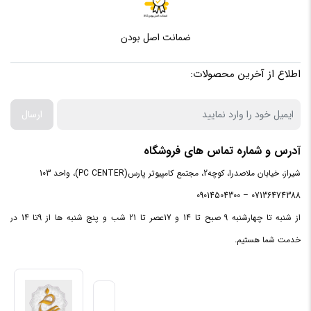
تعداد اسلات
4عدد
رم
ضمانت اصل بودن
اطلاع از آخرین محصولات:
کانل های
7.1
صوتی
ارسال
جک 3.5
5عدد
میلی‌متری
آدرس و شماره تماس های فروشگاه
شیراز، خیابان ملاصدرا، کوچه2، مجتمع کامپیوتر پارس(PC CENTER)، واحد 103
کانکتورM.2
3 عدد
07136474388 – 09014504300
از شنبه تا چهارشنبه 9 صبح تا 14 و 17عصر تا 21 شب و پنج شنبه ها از 9تا 14 در
هدر خروجی
1عدد
صدای S/PDIF
خدمت شما هستیم.
پورت USB 2.0
4عدد