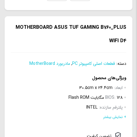
MOTHERBOARD ASUS TUF GAMING B760_PLUS
WIFI D4
دسته:
قطعات اصلی کامپیوتر PC
,
مادربورد MotherBoard
ویژگی‌های محصول
ابعاد:
30.5cm x 24.4cm
128 مگابایت Flash ROM
BIOS:
پلترفم سازنده:
INTEL
نوع پردازنده:
13th/12th Gen Intel Core, Pentium Gold and
+ نمایش بیشتر
Celeron
تضمین کیفیت
فرکانس رم:
2133، 2400، 2666، 2800، 2933، 3000، 3200