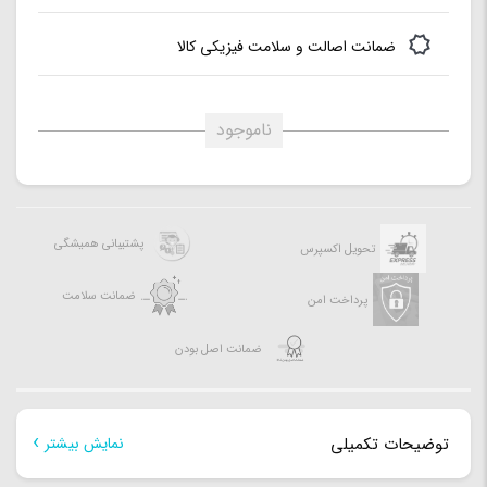
Turbo Boost Max Technology 3.0**
ضمانت اصالت و سلامت فیزیکی کالا
فرکانس رم:
400(OC)/3333(OC)/3200/3000/2933/2800/2666/2400/2133
Non-ECC, Un-buffered Memory*
ناموجود
کل حافظه رم:
128G
تعداد اسلات رم:
4عدد
کانل های صوتی:
7.1 کانال
پشتیبانی همیشگی
تحویل اکسپرس
ضمانت سلامت
پرداخت امن
ضمانت اصل بودن
توضیحات تکمیلی
نمایش بیشتر