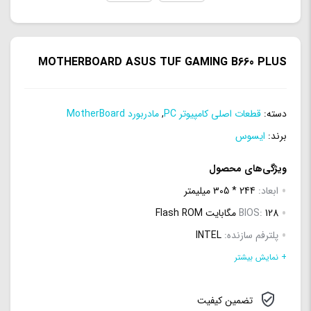
MOTHERBOARD ASUS TUF GAMING B660 PLUS
دسته:
قطعات اصلی کامپیوتر PC
,
مادربورد MotherBoard
برند:
ایسوس
ویژگی‌های محصول
ابعاد:
244 * 305 میلیمتر
128 مگابایت Flash ROM
BIOS:
پلترفم سازنده:
INTEL
نوع پردازنده:
Intel® Socket LGA1700 for 12th Gen Intel®
+ نمایش بیشتر
Core™, Pentium® Gold and Celeron® Processors
تضمین کیفیت
Supports Intel® Turbo Boost Technology 2.0 and Intel®