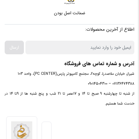
تعداد اسلات
4عدد
رم
ضمانت اصل بودن
اطلاع از آخرین محصولات:
کانل های
7.1 کانال
صوتی
ارسال
جک 3.5
5عدد
میلی‌متری
آدرس و شماره تماس های فروشگاه
شیراز، خیابان ملاصدرا، کوچه2، مجتمع کامپیوتر پارس(PC CENTER)، واحد 103
کانکتور SATA
4عدد
07136474388 – 09014504300
3.0
از شنبه تا چهارشنبه 9 صبح تا 14 و 17عصر تا 21 شب و پنج شنبه ها از 9تا 14 در
کانکتورM.2
3 x M.2 slots (Key M)
خدمت شما هستیم.
هدر
1عدد
Thunderbolt