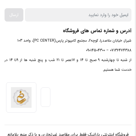
جک 3.5
5عدد
میلی‌متری
ارسال
کانکتور SATA
4عدد
آدرس و شماره تماس های فروشگاه
3.0
شیراز، خیابان ملاصدرا، کوچه2، مجتمع کامپیوتر پارس(PC CENTER)، واحد 103
کانکتورM.2
2 عدد
07136474388 – 09014504300
از شنبه تا چهارشنبه 9 صبح تا 14 و 17عصر تا 21 شب و پنج شنبه ها از 9تا 14 در
هدر TMP
1عدد
خدمت شما هستیم.
1 x 4-pin CPU Fan header
کانکتور 4 پین
1 x 4-pin AIO Pump header
فن
3 x 4-pin Chassis Fan header
هدر خروجی
1عدد
صدای S/PDIF
فروشگاه اینترنتی یارانیک فقط برای مقاصد غیرتجاری و با ذکر منبع بلامانع