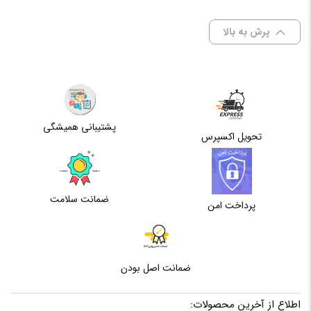
اولین کسی باشید که دیدگاهی می نویسد
BIOS
128 مگابایت Flash ROM
پرش به بالا
“MOTHERBOARD ASUS PRIMEZ690_P D4_CSM”
برای فرستادن دیدگاه، باید
وارد شده
باشید.
پلترفم سازنده
INTEL
نوع پردازنده
™, Pentium® Gold and Celeron® Processors*
پشتیبانی همیشگی
تحویل اکسپرس
فرکانس رم
(OC)/3200/3000/2933/2800/2666/2400/2133
کل حافظه رم
128G
ضمانت سلامت
پرداخت امن
تعداد اسلات رم
4عدد
کانل های
ضمانت اصل بودن
7.1
صوتی
اطلاع از آخرین محصولات: