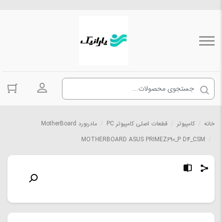
ورود به حسا
خانه
/
کامپیوتر
/
قطعات اصلی کامپیوتر PC
/
مادربورد MotherBoard
MOTHERBOARD ASUS PRIMEZ690_P D4_CSM
/