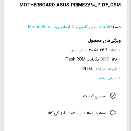
MOTHERBOARD ASUS PRIMEZ690_P D4_CSM
دسته:
قطعات اصلی کامپیوتر PC
,
مادربورد MotherBoard
ویژگی‌های محصول
ابعاد:
30.5x 24.4 سانتی متر
128 مگابایت Flash ROM
BIOS:
پلترفم سازنده:
INTEL
نوع پردازنده:
Intel® Socket LGA1700 for 13th Gen Intel®
+ نمایش بیشتر
Core™ & 12th Gen Intel® Core™, Pentium® Gold and
تضمین کیفیت
Celeron® Processors*
فرکانس رم:
ضمانت اصالت و سلامت فیزیکی کالا
(OC)/3400(OC)/3333(OC)/3200/3000/2933/2800/2666/2400/2133
کل حافظه رم:
128G