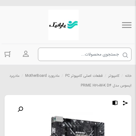
ورود به حسا
خانه
/
کامپیوتر
/
قطعات اصلی کامپیوتر PC
/
مادربورد MotherBoard
/
مادربرد
ایسوس مدل PRIME H610M-K D4