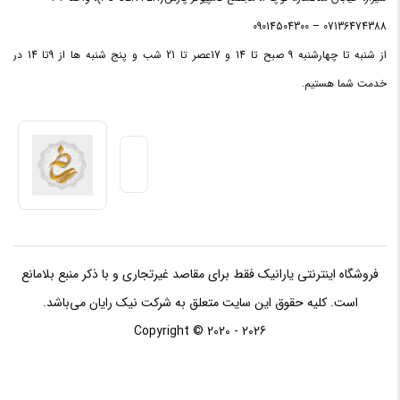
07136474388 – 09014504300
کانکتور
4عدد
SATA 3.0
از شنبه تا چهارشنبه 9 صبح تا 14 و 17عصر تا 21 شب و پنج شنبه ها از 9تا 14 در
خدمت شما هستیم.
کانکتورM.2
2 عدد
هدر TMP
1عدد
کانکتور 4
1 x 4-pin CPU Fan header
پین فن
2 x 4-pin Chassis Fan header
هدر
فروشگاه اینترنتی یارانیک فقط برای مقاصد غیرتجاری و با ذکر منبع بلامانع
خروجی
1عدد
است. کلیه حقوق این سایت متعلق به شرکت نیک رایان می‌باشد.
صدای
S/PDIF
Copyright © 2020 - 2026
کانکتورهای
x 24-pin Main Power connector , 1
برق
x 8-pin +12V Power connector1