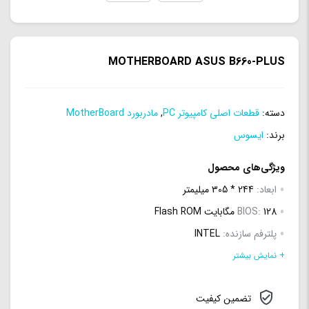
MOTHERBOARD ASUS B660-PLUS
دسته:
قطعات اصلی کامپیوتر PC
,
مادربورد MotherBoard
برند:
ایسوس
ویژگی‌های محصول
ابعاد:
244 * 305 میلیمتر
128 مگابایت Flash ROM
BIOS:
پلترفم سازنده:
INTEL
نوع پردازنده:
Intel® Socket LGA1700 for 12th Gen Intel®
+ نمایش بیشتر
Core™, Pentium® Gold and Celeron® Processors*
تضمین کیفیت
فرکانس رم: