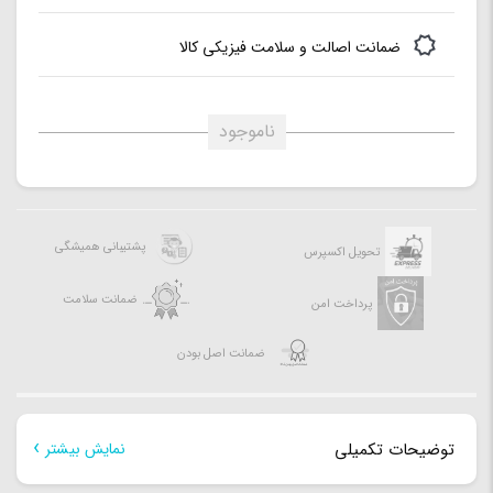
400(OC)/3333(OC)/3200/3000/2933/2800/2666/2400/2133
ضمانت اصالت و سلامت فیزیکی کالا
Non-ECC, Un-buffered Memory*
کل حافظه رم:
128G
تعداد اسلات رم:
4عدد
ناموجود
کانل های صوتی:
7.1 کانال
پشتیبانی همیشگی
تحویل اکسپرس
ضمانت سلامت
پرداخت امن
ضمانت اصل بودن
توضیحات تکمیلی
نمایش بیشتر