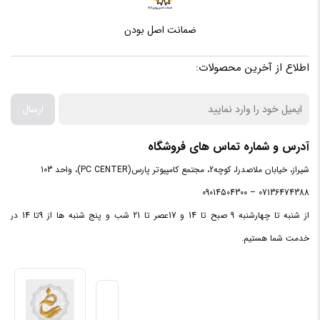
4عدد
رم
ضمانت اصل بودن
کانل های
7.1 کانال
اطلاع از آخرین محصولات:
صوتی
ارسال
جک 3.5
3عدد
میلی‌متری
آدرس و شماره تماس های فروشگاه
کانکتور SATA
شیراز، خیابان ملاصدرا، کوچه2، مجتمع کامپیوتر پارس(PC CENTER)، واحد 103
4عدد
3.0
07136474388 – 09014504300
از شنبه تا چهارشنبه 9 صبح تا 14 و 17عصر تا 21 شب و پنج شنبه ها از 9تا 14 در
کانکتورM.2
3 x M.2 slots (Key M)
خدمت شما هستیم.
هدر
1عدد
Thunderbolt
1 x 4-pin CPU Fan header(s)