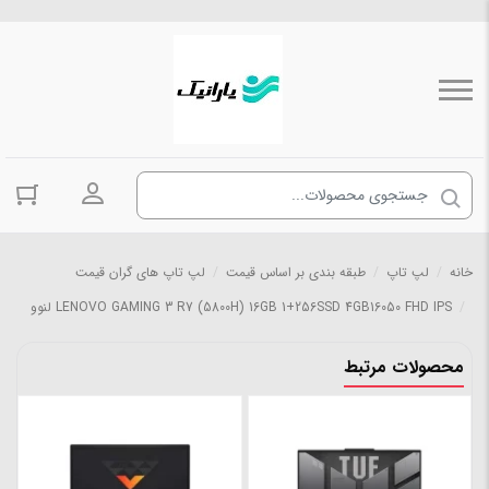
ورود به حسا
خانه
/
لپ تاپ
/
طبقه بندی بر اساس قیمت
/
لپ تاپ های گران قیمت
/
LENOVO GAMING 3 R7 (5800H) 16GB 1+256SSD 4GB16050 FHD IPS لنوو
محصولات مرتبط