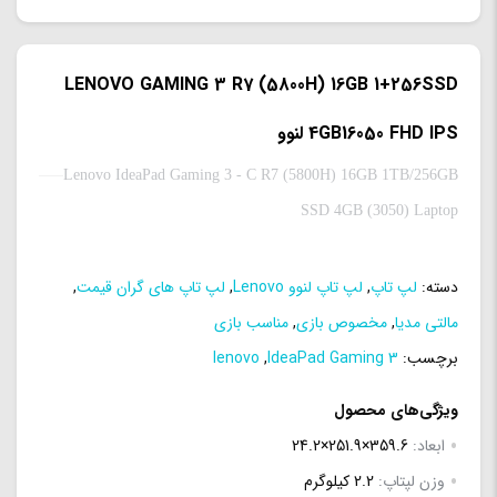
LENOVO GAMING 3 R7 (5800H) 16GB 1+256SSD
4GB16050 FHD IPS لنوو
Lenovo IdeaPad Gaming 3 - C R7 (5800H) 16GB 1TB/256GB
SSD 4GB (3050) Laptop
دسته:
لپ تاپ
,
لپ تاپ لنوو Lenovo
,
لپ تاپ های گران قیمت
,
مالتی مدیا
,
مخصوص بازی
,
مناسب بازی
برچسب:
IdeaPad Gaming 3
,
lenovo
ویژگی‌های محصول
ابعاد:
359.6×251.9×24.2
وزن لپتاپ:
2.2 کیلوگرم