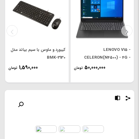
LENOVO V15 -
کیبورد و ماوس با سیم بیاند مدل
BMK-3130
CELERON(N4500) - 4G -
256G SSD - INTEL - 15.6'
1,590,000
50,000,000
تومان
تومان
FHD