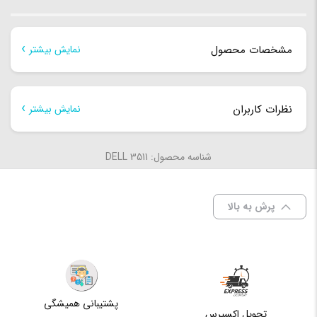
مشخصات محصول
نمایش بیشتر
مشخصات کلی
نظرات کاربران
نمایش بیشتر
ابعاد
363.96x249x19.9 میلی‌متر
هنوز بررسی‌ای ثبت نشده است.
شناسه محصول: DELL 3511
اولین کسی باشید که دیدگاهی می نویسد “DELL 3511 I5
وزن
1.83 کیلوگرم
1135G7 RAM 8GB 256GB SSD+1TB HDD 2GB MX350
پرش به بالا
لپ تاپ دل”
ظرفیت
برای فرستادن دیدگاه، باید
وارد شده
باشید.
حافظه
8 مگابایت
Cache
پشتیبانی همیشگی
حافظه
تحویل اکسپرس