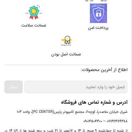
اختصاصی
2 گیگابایت
گرافیک
ضمانت سلامت
پرداخت امن
پردازنده
سازنده
ضمانت اصل بودن
پردازنده
Intel
اطلاع از آخرین محصولات:
مرکزی
ارسال
سری
پردازنده
Core i5 1135G7
آدرس و شماره تماس های فروشگاه
مرکزی
شیراز، خیابان ملاصدرا، کوچه2، مجتمع کامپیوتر پارس(PC CENTER)، واحد 103
07136474388 – 09014504300
فرکانس
از شنبه تا چهارشنبه 9 صبح تا 14 و 17عصر تا 21 شب و پنج شنبه ها از 9تا 14 در