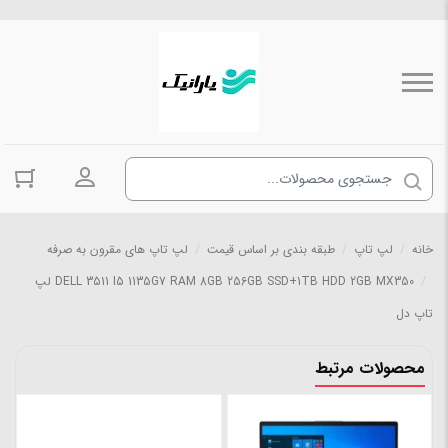
ورود به حسا
خانه
/
لپ تاپ
/
طبقه بندی بر اساس قیمت
/
لپ تاپ های مقرون به صرفه
/
DELL 3511 I5 1135G7 RAM 8GB 256GB SSD+1TB HDD 2GB MX350 لپ
تاپ دل
محصولات مرتبط