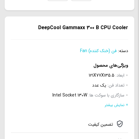
DeepCool Gammaxx 300 B CPU Cooler
دسته:
فن (خنک کننده) Fan
ویژگی‌های محصول
ابعاد:
121X77X135.5
تعداد فن:
یک عدد
سازگاری با سوکت ها:
Intel Socket 130W
\r\nLGA1366/LGA1200/1151/1150/1155/LGA775\r\nCore i7
+ نمایش بیشتر
Extreme/i7/i5/i3\r\nCore 2 Extreme/Quad/Duo
تضمین کیفیت
\r\nPentium/Pentium G\r\nCeleron/Celeron G\r\n\r\nAMD
Socket