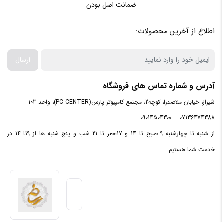
ضمانت اصل بودن
فشار
2.03 mmAq
اطلاع از آخرین محصولات:
هوای فن
ارسال
مشخصات
P/N\r\nDP-MCH3-GMX300-BL
تکمیلی
آدرس و شماره تماس های فروشگاه
میزان
شیراز، خیابان ملاصدرا، کوچه2، مجتمع کامپیوتر پارس(PC CENTER)، واحد 103
کمتر از 21 دسی‌بل
نویز فن
07136474388 – 09014504300
از شنبه تا چهارشنبه 9 صبح تا 14 و 17عصر تا 21 شب و پنج شنبه ها از 9تا 14 در
نوع فن
Hydro Bearing
خدمت شما هستیم.
وزن
433 گرم