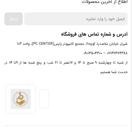
اطلاع از آخرین محصولات:
ارسال
آدرس و شماره تماس های فروشگاه
شیراز، خیابان ملاصدرا، کوچه2، مجتمع کامپیوتر پارس(PC CENTER)، واحد 103
07136474388 – 09014504300
از شنبه تا چهارشنبه 9 صبح تا 14 و 17عصر تا 21 شب و پنج شنبه ها از 9تا 14 در
خدمت شما هستیم.