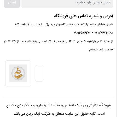
ارسال
سایز هد
2.5 اینچ
آدرس و شماره تماس های فروشگاه
مقاومت
در برابر
می باشد
شیراز، خیابان ملاصدرا، کوچه2، مجتمع کامپیوتر پارس(PC CENTER)، واحد 103
آب
07136474388 – 09014504300
از شنبه تا چهارشنبه 9 صبح تا 14 و 17عصر تا 21 شب و پنج شنبه ها از 9تا 14 در
مقاوم در
خدمت شما هستیم.
برابر
نمی باشد
خش
مقاوم در
برابر
می باشد
شوک
مقاوم در
برابر
می باشد
فروشگاه اینترنتی یارانیک فقط برای مقاصد غیرتجاری و با ذکر منبع بلامانع
ضربه
است. کلیه حقوق این سایت متعلق به شرکت نیک رایان می‌باشد.