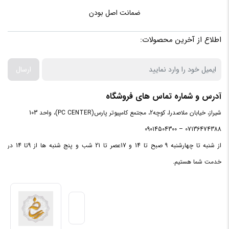
جدید گوشی‌های امروزی پشتیبانی کند. قابلیت اتصال به شبکه¬‌های
ساختار
قاب پشتی و جلویی از جنس شیشه
ضمانت اصل بودن
۴G با سرعت کاملاً مطلوب، بلوتوث نسخه¬‌ی ۵٫۰، سیستم‌عامل
بدنه
، فریم دور از جنس پلاستیک
اندروید نسخه¬‌ی ۱۰ و باتری قدرتمند ۵۰۲۰ میلی آمپرساعتی از دیگر
اطلاع از آخرین محصولات:
ویژگی¬‌های این گوشی جدید هستند.
مشخصات پردازنده
ارسال
Qualcomm SM7125
آدرس و شماره تماس های فروشگاه
تراشه(چیپست)
Snapdragon 720G
شیراز، خیابان ملاصدرا، کوچه2، مجتمع کامپیوتر پارس(PC CENTER)، واحد 103
07136474388 – 09014504300
Octa-core (2x2.3 GHz
از شنبه تا چهارشنبه 9 صبح تا 14 و 17عصر تا 21 شب و پنج شنبه ها از 9تا 14 در
پردازنده مرکزی
Kryo 465 Gold & 6x1.8
خدمت شما هستیم.
GHz Kryo 465 Silver
یک 2 هسته ای و یک 6
تعداد هسته
هسته ای