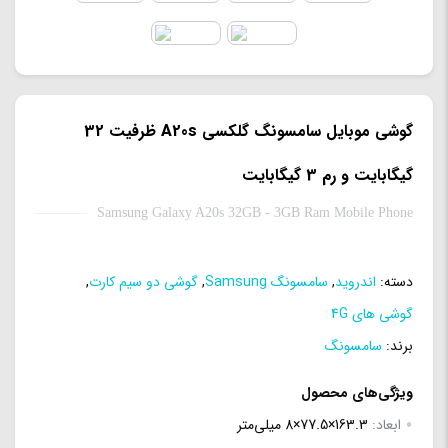
گوشی موبایل سامسونگ گلکسی A20s ظرفیت 32
گیگابایت و رم 3 گیگابایت
Samsung Galaxy A20s 32GB - 3GB Ram Mobile Phone
دسته:
اندروید
,
سامسونگ Samsung
,
گوشی دو سیم کارت
,
گوشی های 4G
برند:
سامسونگ
ویژگی‌های محصول
ابعاد:
163.3×77.5×8 میلی‌متر