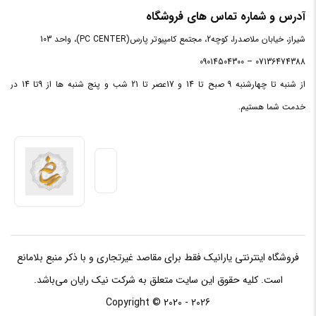
نورپردازی
آدرس و شماره تماس های فروشگاه
شیراز، خیابان ملاصدرا، کوچه2، مجتمع کامپیوتر پارس(PC CENTER)، واحد 103
قابلیت
برنامه
07136474388 – 09014504300
دارد
ریزی
از شنبه تا چهارشنبه 9 صبح تا 14 و 17عصر تا 21 شب و پنج شنبه ها از 9تا 14 در
کیبورد
خدمت شما هستیم.
سایر
دارای سوئیچ های OUTEMU
ویژگی‌ها
فروشگاه اینترنتی یارانیک فقط برای مقاصد غیرتجاری و با ذکر منبع بلامانع
است. کلیه حقوق این سایت متعلق به شرکت نیک رایان می‌باشد.
Copyright © 2020 - 2026